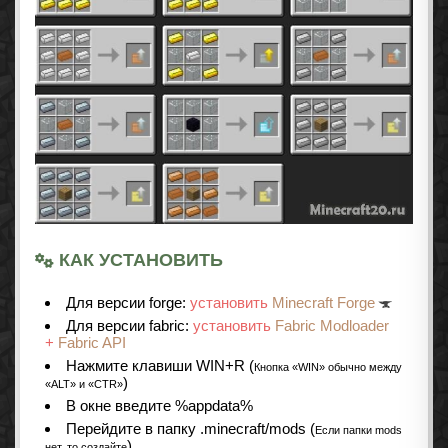
КАК УСТАНОВИТЬ
Для версии forge:
установить
Minecraft Forge
Для версии fabric:
установить
Fabric Modloader
+
Fabric API
Нажмите клавиши WIN+R (
Кнопка «WIN» обычно между
)
«ALT» и «CTR»
В окне введите %appdata%
Перейдите в папку .minecraft/mods (
Если папки mods
)
нет, то создайте