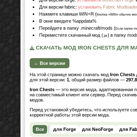
Для версии fabric:
установить
Fabric Modloade
Нажмите клавиши WIN+R (
Кнопка «WIN» обычно ме
В окне введите %appdata%
Перейдите в папку .minecraft/mods (
Если папки mo
Переместите скачанный мод (
) в папку mod
.jar
СКАЧАТЬ МОД IRON CHESTS ДЛЯ МАЙ
← Все версии
На этой странице можно скачать мод
Iron Chests
для этой версии:
1
, общий размер файлов —
297,
Iron Chests
— это версия мода, адаптированная п
на совместимый клиент или сервер. Перед скачив
модов.
Перед установкой убедитесь, что используете со
корректной работы этой версии мода.
Все
для Forge
для NeoForge
для Fab