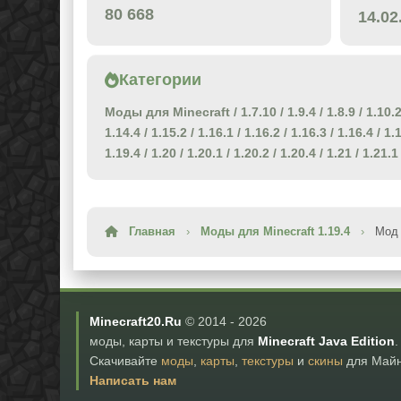
80 668
14.02
Категории
Моды для Minecraft
/
1.7.10
/
1.9.4
/
1.8.9
/
1.10.
1.14.4
/
1.15.2
/
1.16.1
/
1.16.2
/
1.16.3
/
1.16.4
/
1.
1.19.4
/
1.20
/
1.20.1
/
1.20.2
/
1.20.4
/
1.21
/
1.21.1
Главная
›
Моды для Minecraft 1.19.4
›
Мод 
Minecraft20.Ru
© 2014 -
2026
моды, карты и текстуры для
Minecraft Java Edition
.
Скачивайте
моды
,
карты
,
текстуры
и
скины
для Майн
Написать нам