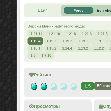
1.19.4
Forge
iron-ch
Версии Майнкрафт этого мода:
1.21.11
1.21.10
1.21.8
1.21.6
1.21.5
1.19.4
1.19.3
1.19.2
1.19.1
1.19
1.
1.16.1
1.15.2
1.14.4
1.13.2
1.12.2
1.8
1.7.10
Рейтинг
1.5
59
гол
Просмотры
Оп