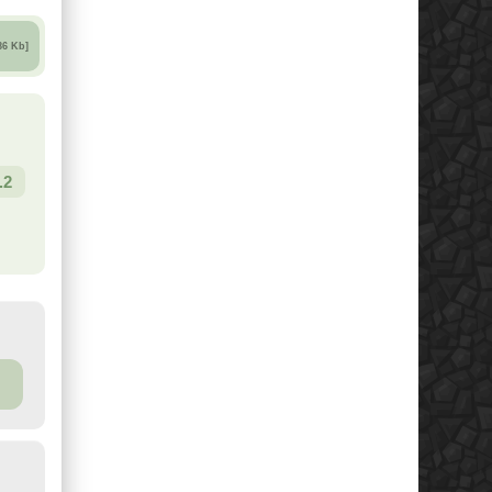
86 Kb]
.2