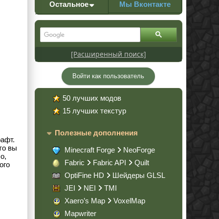
Остальное
Мы Вконтакте
[Расширенный поиск]
Войти как пользователь
50 лучших модов
15 лучших текстур
Полезные дополнения
афт.
то вы
Minecraft Forge
NeoForge
о,
Fabric
Fabric API
Quilt
ого
OptiFine HD
Шейдеры GLSL
JEI
NEI
TMI
Xaero’s Map
VoxelMap
Mapwriter