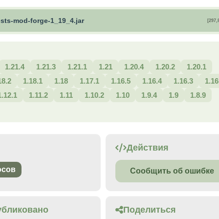
ests-mod-forge-1_19_4.jar
[297,
1.21.4
1.21.3
1.21.1
1.21
1.20.4
1.20.2
1.20.1
18.2
1.18.1
1.18
1.17.1
1.16.5
1.16.4
1.16.3
1.16
1.12.1
1.11.2
1.11
1.10.2
1.10
1.9.4
1.9
1.8.9
Действия
осов
Сообщить об ошибке
убликовано
Поделиться