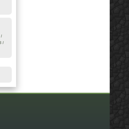
/
3
/