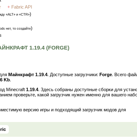
r
+
Fabric API
)
жду «ALT» и «CTR»
)
ds нет, то создайте
s
НКРАФТ 1.19.4 (FORGE)
для
Майнкрафт 1.19.4
. Доступные загрузчики:
Forge
. Всего фай
86 Kb
.
од Minecraft
1.19.4
. Здесь собраны доступные сборки для устан
анием проверьте, какой загрузчик нужен именно для вашего наб
вместимую версию игры и подходящий загрузчик модов для
ric