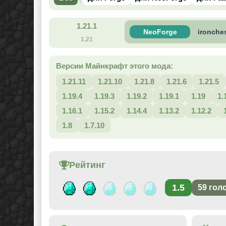
1.21.1
NeoForge
ironches
1.21
Версии Майнкрафт этого мода:
1.21.11
1.21.10
1.21.8
1.21.6
1.21.5
1.19.4
1.19.3
1.19.2
1.19.1
1.19
1.
1.16.1
1.15.2
1.14.4
1.13.2
1.12.2
1.8
1.7.10
Рейтинг
1.5
59
гол