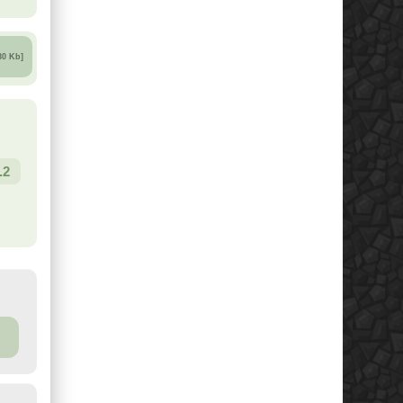
80 Kb]
.2