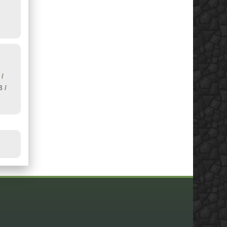
/
3
/