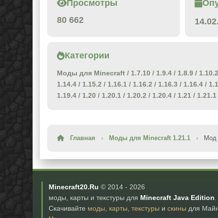
Просмотры
Оп
80 662
14.02
Категории
Моды для Minecraft
/
1.7.10
/
1.9.4
/
1.8.9
/
1.10.
1.14.4
/
1.15.2
/
1.16.1
/
1.16.2
/
1.16.3
/
1.16.4
/
1.
1.19.4
/
1.20
/
1.20.1
/
1.20.2
/
1.20.4
/
1.21
/
1.21.1
Главная
›
Моды для Minecraft 1.21.1
›
Мод 
Minecraft20.Ru
© 2014 -
2026
моды, карты и текстуры для
Minecraft Java Edition
.
Скачивайте
моды
,
карты
,
текстуры
и
скины
для Майн