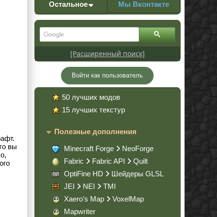
Остальное
Мы Вконтакте
[Расширенный поиск]
Войти как пользователь
50 лучших модов
15 лучших текстур
Полезные дополнения
афт.
то вы
Minecraft Forge
NeoForge
о,
Fabric
Fabric API
Quilt
ого
OptiFine HD
Шейдеры GLSL
JEI
NEI
TMI
Xaero’s Map
VoxelMap
Mapwriter