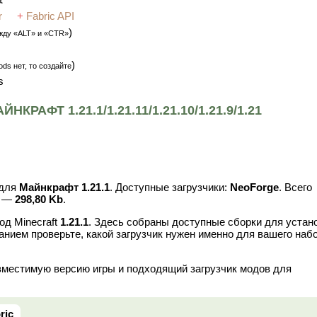
r
+
Fabric API
)
жду «ALT» и «CTR»
)
ds нет, то создайте
s
АФТ 1.21.1/1.21.11/1.21.10/1.21.9/1.21
для
Майнкрафт 1.21.1
. Доступные загрузчики:
NeoForge
. Всего
в —
298,80 Kb
.
од Minecraft
1.21.1
. Здесь собраны доступные сборки для устан
анием проверьте, какой загрузчик нужен именно для вашего наб
вместимую версию игры и подходящий загрузчик модов для
ric