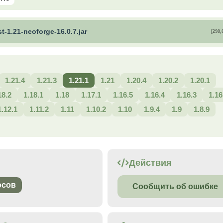
t-1.21-neoforge-16.0.7.jar
[298,
1.21.4
1.21.3
1.21.1
1.21
1.20.4
1.20.2
1.20.1
18.2
1.18.1
1.18
1.17.1
1.16.5
1.16.4
1.16.3
1.16
1.12.1
1.11.2
1.11
1.10.2
1.10
1.9.4
1.9
1.8.9
Действия
осов
Сообщить об ошибке