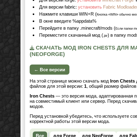
Для версии fabric:
установить
Fabric Modloade
Нажмите клавиши WIN+R (
Кнопка «WIN» обычно ме
В окне введите %appdata%
Перейдите в папку .minecraft/mods (
Если папки mo
Переместите скачанный мод (
) в папку mod
.jar
СКАЧАТЬ МОД IRON CHESTS ДЛЯ МАЙНКР
(NEOFORGE)
← Все версии
На этой странице можно скачать мод
Iron Chests
файлов для этой версии:
1
, общий размер файло
Iron Chests
— это версия мода, адаптированная п
на совместимый клиент или сервер. Перед скачив
модов.
Перед установкой убедитесь, что используете со
корректной работы этой версии мода.
Все
для Forge
для NeoForge
для Fab