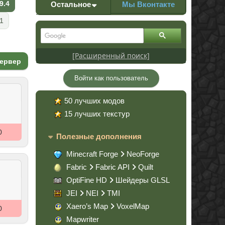
9.4
Остальное
Мы Вконтакте
.1
[Расширенный поиск]
сервер
Войти как пользователь
50 лучших модов
15 лучших текстур
0
Полезные дополнения
Minecraft Forge
NeoForge
Fabric
Fabric API
Quilt
OptiFine HD
Шейдеры GLSL
JEI
NEI
TMI
Xaero’s Map
VoxelMap
0
Mapwriter