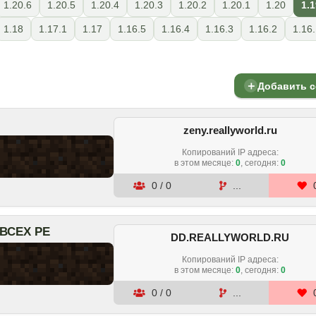
1.20.6
1.20.5
1.20.4
1.20.3
1.20.2
1.20.1
1.20
1.1
1.18
1.17.1
1.17
1.16.5
1.16.4
1.16.3
1.16.2
1.16
＋
Добавить 
zeny.reallyworld.ru
Копирований IP адреса:
в этом месяце
:
0
, сегодня:
0
0
/
0
...
СЕХ РЕ
DD.REALLYWORLD.RU
Копирований IP адреса:
в этом месяце
:
0
, сегодня:
0
0
/
0
...