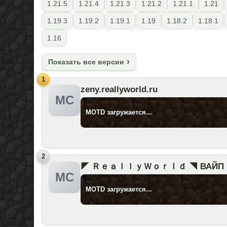
1.21.5
1.21.4
1.21.3
1.21.2
1.21.1
1.21
1.19.3
1.19.2
1.19.1
1.19
1.18.2
1.18.1
1.16
Показать все версии
1
zeny.reallyworld.ru
MC
MOTD загружается...
2
◤ ＲｅａｌｌｙＷｏｒｌｄ ◥ ВАЙП В
MC
MOTD загружается...