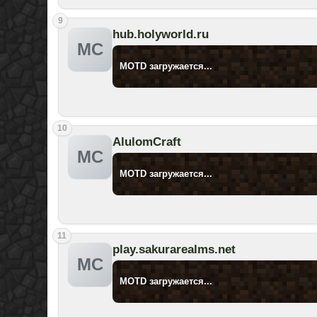
9
hub.holyworld.ru
MC
MOTD загружается...
10
AlulomCraft
MC
MOTD загружается...
11
play.sakurarealms.net
MC
MOTD загружается...