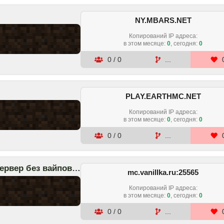
NY.MBARS.NET
Копирований IP адреса:
в этом месяце
:
0
, сегодня:
0
0
/
0
...
PLAY.EARTHMC.NET
Копирований IP адреса:
в этом месяце
:
0
, сегодня:
0
0
/
0
...
VanillaGame - Выживание Новый сервер без вайпов и доната
mc.vanillka.ru:25565
Копирований IP адреса:
в этом месяце
:
0
, сегодня:
0
0
/
0
...