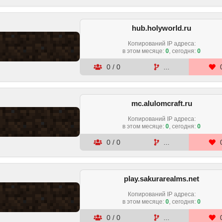
hub.holyworld.ru
Копирований IP адреса:
в этом месяце
:
0
, сегодня:
0
0
/
0
...
mc.alulomcraft.ru
Копирований IP адреса:
в этом месяце
:
0
, сегодня:
0
0
/
0
...
play.sakurarealms.net
Копирований IP адреса:
в этом месяце
:
0
, сегодня:
0
0
/
0
...