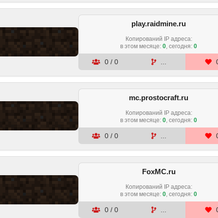
play.raidmine.ru
Копирований IP адреса:
в этом месяце
:
0
, сегодня:
0
0
/
0
...
mc.prostocraft.ru
Копирований IP адреса:
в этом месяце
:
0
, сегодня:
0
0
/
0
...
FoxMC.ru
Копирований IP адреса:
в этом месяце
:
0
, сегодня:
0
0
/
0
...