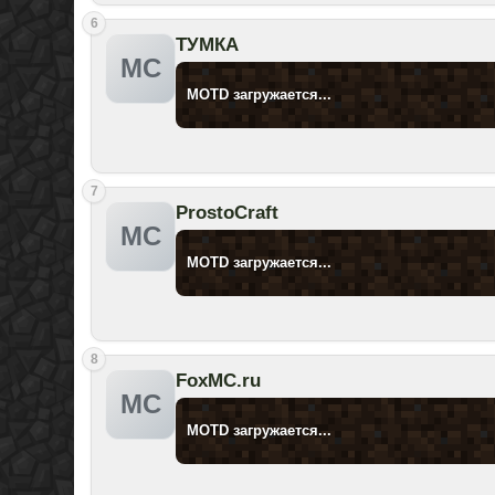
6
ТУМКА
MC
MOTD загружается...
7
ProstoCraft
MC
MOTD загружается...
8
FoxMC.ru
MC
MOTD загружается...