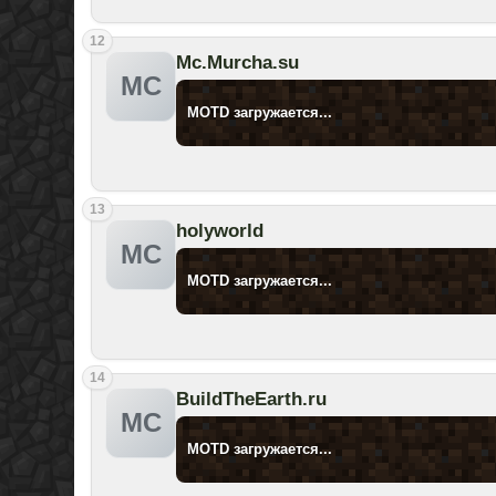
12
Mc.Murcha.su
MC
MOTD загружается...
13
holyworld
MC
MOTD загружается...
14
BuildTheEarth.ru
MC
MOTD загружается...