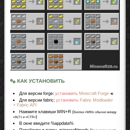
КАК УСТАНОВИТЬ
Для версии forge:
установить
Minecraft Forge
Для версии fabric:
установить
Fabric Modloader
+
Fabric API
Нажмите клавиши WIN+R (
Кнопка «WIN» обычно между
)
«ALT» и «CTR»
В окне введите %appdata%
Перейдите в папку .minecraft/mods (