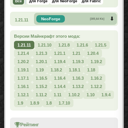
Все
для Forge
для NeoForge
для Fabric
NeoForge
1.21.11
[305,64 Kb]
Версии Майнкрафт этого мода:
1.21.11
1.21.10
1.21.8
1.21.6
1.21.5
1.21.4
1.21.3
1.21.1
1.21
1.20.4
1.20.2
1.20.1
1.19.4
1.19.3
1.19.2
1.19.1
1.19
1.18.2
1.18.1
1.18
1.17.1
1.16.5
1.16.4
1.16.3
1.16.2
1.16.1
1.15.2
1.14.4
1.13.2
1.12.2
1.12.1
1.11.2
1.11
1.10.2
1.10
1.9.4
1.9
1.8.9
1.8
1.7.10
Рейтинг