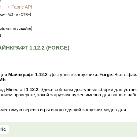
r
+
Fabric API
)
жду «ALT» и «CTR»
)
ds нет, то создайте
s
НКРАФТ 1.12.2 (FORGE)
для
Майнкрафт 1.12.2
. Доступные загрузчики:
Forge
. Всего фай
 Mb
.
од Minecraft
1.12.2
. Здесь собраны доступные сборки для устан
анием проверьте, какой загрузчик нужен именно для вашего наб
вместимую версию игры и подходящий загрузчик модов для
ric