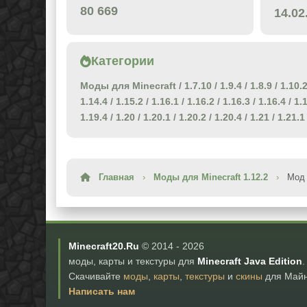
80 669
14.02
Категории
Моды для Minecraft
/
1.7.10
/
1.9.4
/
1.8.9
/
1.10.
1.14.4
/
1.15.2
/
1.16.1
/
1.16.2
/
1.16.3
/
1.16.4
/
1.
1.19.4
/
1.20
/
1.20.1
/
1.20.2
/
1.20.4
/
1.21
/
1.21.1
Главная
›
Моды для Minecraft 1.12.2
›
Мод 
Minecraft20.Ru
© 2014 -
2026
моды, карты и текстуры для
Minecraft Java Edition
.
Скачивайте
моды
,
карты
,
текстуры
и
скины
для Майн
Написать нам