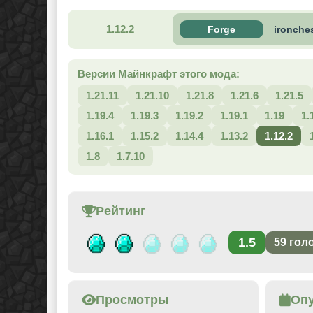
1.12.2
Forge
ironches
Версии Майнкрафт этого мода:
1.21.11
1.21.10
1.21.8
1.21.6
1.21.5
1.19.4
1.19.3
1.19.2
1.19.1
1.19
1.
1.16.1
1.15.2
1.14.4
1.13.2
1.12.2
1.8
1.7.10
Рейтинг
1.5
59
гол
Просмотры
Оп