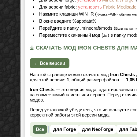
Для версии fabric:
установить
Fabric Modloade
Нажмите клавиши WIN+R (
Кнопка «WIN» обычно ме
В окне введите %appdata%
Перейдите в папку .minecraft/mods (
Если папки mo
Переместите скачанный мод (
) в папку mod
.jar
СКАЧАТЬ МОД IRON CHESTS ДЛЯ МАЙ
← Все версии
На этой странице можно скачать мод
Iron Chests
для этой версии:
1
, общий размер файлов —
1,05
Iron Chests
— это версия мода, адаптированная п
на совместимый клиент или сервер. Перед скачив
модов.
Перед установкой убедитесь, что используете со
корректной работы этой версии мода.
Все
для Forge
для NeoForge
для Fab