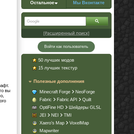
Остальное
Мы Вконтакте
[Расширенный поиск]
Войти как пользователь
50 лучших модов
15 лучших текстур
Полезные дополнения
афт.
то вы
Minecraft Forge
NeoForge
о,
Fabric
Fabric API
Quilt
ого
OptiFine HD
Шейдеры GLSL
JEI
NEI
TMI
Xaero’s Map
VoxelMap
Mapwriter