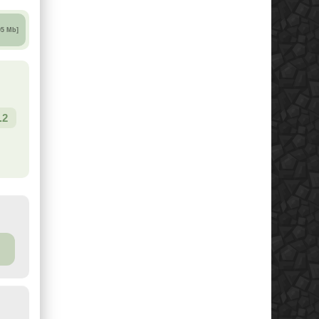
05 Mb]
.2