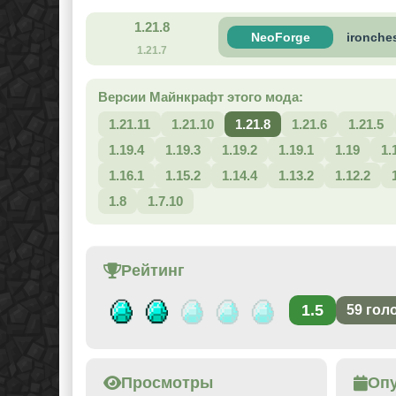
1.21.8
NeoForge
ironches
1.21.7
Версии Майнкрафт этого мода:
1.21.11
1.21.10
1.21.8
1.21.6
1.21.5
1.19.4
1.19.3
1.19.2
1.19.1
1.19
1.
1.16.1
1.15.2
1.14.4
1.13.2
1.12.2
1.8
1.7.10
Рейтинг
1.5
59
гол
Просмотры
Оп