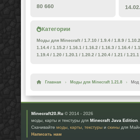
80 660
14.02
Категории
Моды для Minecraft
/
1.7.10
/
1.9.4
/
1.8.9
/
1.10.
1.14.4
/
1.15.2
/
1.16.1
/
1.16.2
/
1.16.3
/
1.16.4
/
1.
1.19.4
/
1.20
/
1.20.1
/
1.20.2
/
1.20.4
/
1.21
/
1.21.1
Главная
›
Моды для Minecraft 1.21.8
›
Мод 
Minecraft20.Ru
© 2014 -
2026
моды, карты и текстуры для
Minecraft Java Edition
.
Скачивайте
моды
,
карты
,
текстуры
и
скины
для Майн
Написать нам