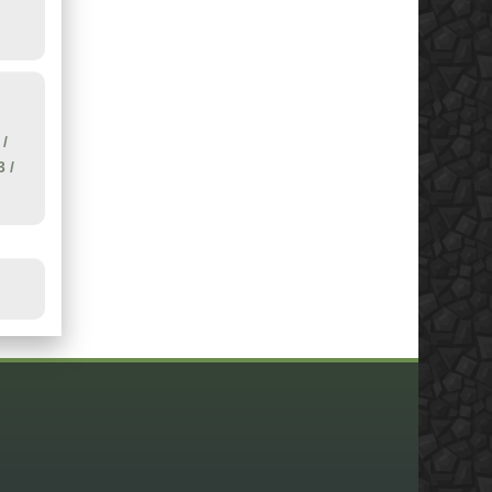
/
3
/