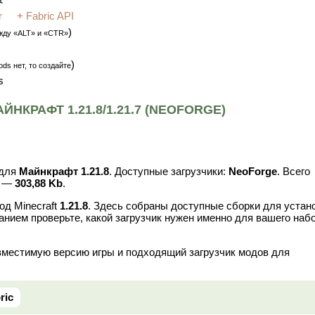
r
+
Fabric API
)
жду «ALT» и «CTR»
)
ds нет, то создайте
s
НКРАФТ 1.21.8/1.21.7 (NEOFORGE)
для
Майнкрафт 1.21.8
. Доступные загрузчики:
NeoForge
. Всего
в —
303,88 Kb
.
од Minecraft
1.21.8
. Здесь собраны доступные сборки для устан
анием проверьте, какой загрузчик нужен именно для вашего наб
вместимую версию игры и подходящий загрузчик модов для
ric