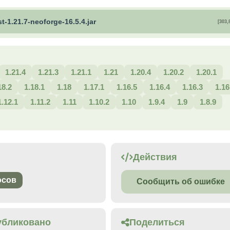
t-1.21.7-neoforge-16.5.4.jar
[303,
1.21.4
1.21.3
1.21.1
1.21
1.20.4
1.20.2
1.20.1
18.2
1.18.1
1.18
1.17.1
1.16.5
1.16.4
1.16.3
1.16
1.12.1
1.11.2
1.11
1.10.2
1.10
1.9.4
1.9
1.8.9
Действия
осов
Сообщить об ошибке
убликовано
Поделиться