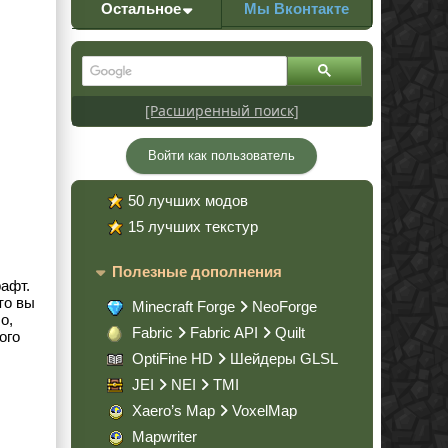
Остальное
Мы Вконтакте
[Расширенный поиск]
Войти как пользователь
50 лучших модов
15 лучших текстур
Полезные дополнения
афт.
то вы
Minecraft Forge
NeoForge
о,
Fabric
Fabric API
Quilt
ого
OptiFine HD
Шейдеры GLSL
JEI
NEI
TMI
Xaero’s Map
VoxelMap
Mapwriter