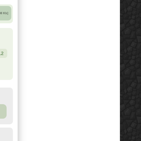
88 Kb]
.2