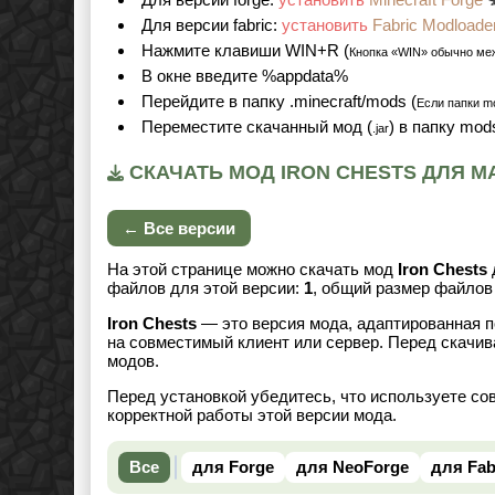
Для версии fabric:
установить
Fabric Modloade
Нажмите клавиши WIN+R (
Кнопка «WIN» обычно ме
В окне введите %appdata%
Перейдите в папку .minecraft/mods (
Если папки mo
Переместите скачанный мод (
) в папку mod
.jar
СКАЧАТЬ МОД IRON CHESTS ДЛЯ МАЙ
← Все версии
На этой странице можно скачать мод
Iron Chests
файлов для этой версии:
1
, общий размер файло
Iron Chests
— это версия мода, адаптированная п
на совместимый клиент или сервер. Перед скачив
модов.
Перед установкой убедитесь, что используете со
корректной работы этой версии мода.
Все
для Forge
для NeoForge
для Fab