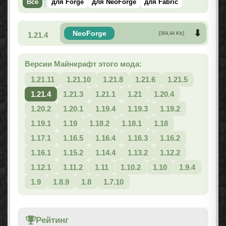
Все
для Forge
для NeoForge
для Fabric
NeoForge
1.21.4
[304,44 Kb]
Версии Майнкрафт этого мода:
1.21.11
1.21.10
1.21.8
1.21.6
1.21.5
1.21.4
1.21.3
1.21.1
1.21
1.20.4
1.20.2
1.20.1
1.19.4
1.19.3
1.19.2
1.19.1
1.19
1.18.2
1.18.1
1.18
1.17.1
1.16.5
1.16.4
1.16.3
1.16.2
1.16.1
1.15.2
1.14.4
1.13.2
1.12.2
1.12.1
1.11.2
1.11
1.10.2
1.10
1.9.4
1.9
1.8.9
1.8
1.7.10
Рейтинг