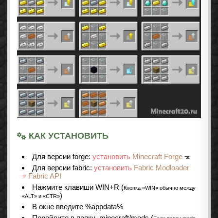
КАК УСТАНОВИТЬ
Для версии forge:
установить
Minecraft Forge
Для версии fabric:
установить
Fabric Modloader
+
Fabric API
Нажмите клавиши WIN+R (
Кнопка «WIN» обычно между
)
«ALT» и «CTR»
В окне введите %appdata%
Перейдите в папку .minecraft/mods (