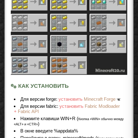
КАК УСТАНОВИТЬ
Для версии forge:
установить
Minecraft Forge
Для версии fabric:
установить
Fabric Modloader
+
Fabric API
Нажмите клавиши WIN+R (
Кнопка «WIN» обычно между
)
«ALT» и «CTR»
В окне введите %appdata%
Перейдите в папку .minecraft/mods (