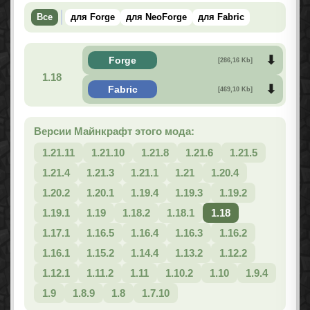
Все
для Forge
для NeoForge
для Fabric
Forge
[286,16 Kb]
1.18
Fabric
[469,10 Kb]
Версии Майнкрафт этого мода:
1.21.11
1.21.10
1.21.8
1.21.6
1.21.5
1.21.4
1.21.3
1.21.1
1.21
1.20.4
1.20.2
1.20.1
1.19.4
1.19.3
1.19.2
1.19.1
1.19
1.18.2
1.18.1
1.18
1.17.1
1.16.5
1.16.4
1.16.3
1.16.2
1.16.1
1.15.2
1.14.4
1.13.2
1.12.2
1.12.1
1.11.2
1.11
1.10.2
1.10
1.9.4
1.9
1.8.9
1.8
1.7.10