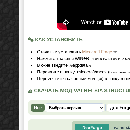
КАК УСТАНОВИТЬ
Скачать и установить
Minecraft Forge
Нажмите клавиши WIN+R (
Кнопка «WIN» обычно ме
В окне введите %appdata%
Перейдите в папку .minecraft/mods (
Если папки mo
Переместите скачанный мод (
) в папку mod
.jar
СКАЧАТЬ МОД VALHELSIA STRUCTUR
Все
для Forg
NeoForge
valhelsi