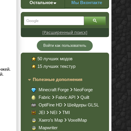
Остальное
Мы Вконтакте
[Расширенный поиск]
Войти как пользователь
50 лучших модов
15 лучших текстур
анжей.
й.
Полезные дополнения
Minecraft Forge
NeoForge
Fabric
Fabric API
Quilt
OptiFine HD
Шейдеры GLSL
JEI
NEI
TMI
Xaero’s Map
VoxelMap
Mapwriter