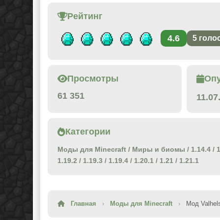
Рейтинг
4.6
5
голо
Просмотры
Оп
61 351
11.07
Категории
Моды для Minecraft
/
Миры и биомы
/
1.14.4
/
1
1.19.2
/
1.19.3
/
1.19.4
/
1.20.1
/
1.21
/
1.21.1
Главная
›
Моды для Minecraft
›
Мод Valhels