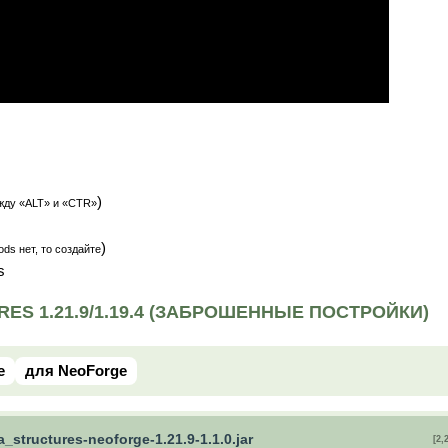
)
жду «ALT» и «CTR»
)
ds нет, то создайте
s
ES 1.21.9/1.19.4 (ЗАБРОШЕННЫЕ ПОСТРОЙКИ)
e
для NeoForge
a_structures-neoforge-1.21.9-1.1.0.jar
[2,