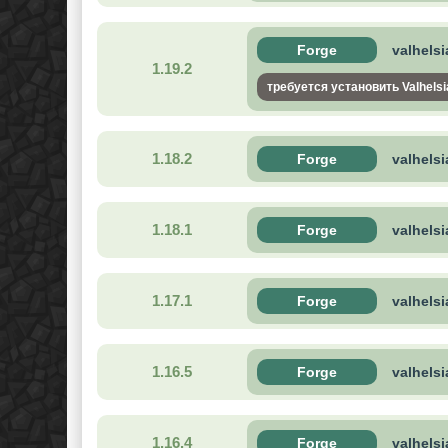
Forge
valhelsi
1.19.2
требуется установить Valhelsi
1.18.2
Forge
valhelsi
1.18.1
Forge
valhelsi
1.17.1
Forge
valhelsi
1.16.5
Forge
valhelsi
1.16.4
Forge
valhelsi