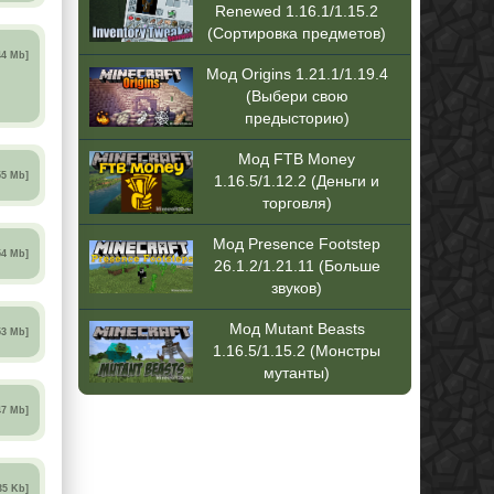
Renewed 1.16.1/1.15.2
(Сортировка предметов)
44 Mb]
Мод Origins 1.21.1/1.19.4
(Выбери свою
предысторию)
Мод FTB Money
55 Mb]
1.16.5/1.12.2 (Деньги и
торговля)
Мод Presence Footstep
54 Mb]
26.1.2/1.21.11 (Больше
звуков)
Мод Mutant Beasts
53 Mb]
1.16.5/1.15.2 (Монстры
мутанты)
47 Mb]
35 Kb]