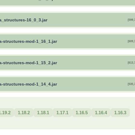
a_structures-16_0_3.jar
[599,
a-structures-mod-1_16_1.jar
[609,
a-structures-mod-1_15_2.jar
[613,
a-structures-mod-1_14_4.jar
[535,
1.19.2
1.18.2
1.18.1
1.17.1
1.16.5
1.16.4
1.16.3