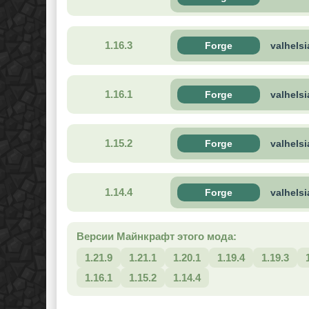
1.16.3
Forge
valhelsi
1.16.1
Forge
valhelsi
1.15.2
Forge
valhelsi
1.14.4
Forge
valhelsi
Версии Майнкрафт этого мода:
1.21.9
1.21.1
1.20.1
1.19.4
1.19.3
1.16.1
1.15.2
1.14.4