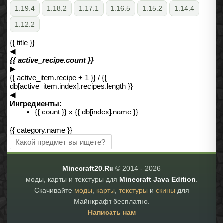
1.19.4
1.18.2
1.17.1
1.16.5
1.15.2
1.14.4
1.12.2
{{ title }}
◀︎
{{ active_recipe.count }}
▶︎
{{ active_item.recipe + 1 }} / {{
db[active_item.index].recipes.length }}
◀︎
Ингредиенты:
{{ count }} x {{ db[index].name }}
{{ category.name }}
Minecraft20.Ru
© 2014 -
2026
моды, карты и текстуры для
Minecraft Java Edition
.
Скачивайте
моды
,
карты
,
текстуры
и
скины
для
Майнкрафт бесплатно.
Написать нам