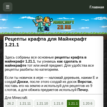
☰
Главная
Рецепты крафта для Майнкрафт
1.21.1
Здесь собраны все основные
рецепты крафта в
майнкрафт 1.21.1
, ты узнаешь
как сделать в
майнкрафте
тот или иной предмет. Для удобства все
рецепты разбиты по категориям.
Если ты новичок в игре — наломай деревьев, нажми E и
создай
Доски
, после этого создай из досок
Верстак
,
поставь его на землю и используй для рецептов из 9
слотов, а для обжига предметов используй
Печку
.
Для Minecraft:
26.2
1.21.11
1.21.10
1.21.8
1.21.1
1.20.6