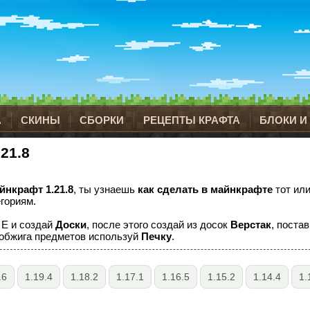
А
СКИНЫ
СБОРКИ
РЕЦЕПТЫ КРАФТА
БЛОКИ И
21.8
йнкрафт 1.21.8
, ты узнаешь
как сделать в майнкрафте
тот или
гориям.
 E и создай
Доски
, после этого создай из досок
Верстак
, постав
я обжига предметов используй
Печку
.
.6
1.19.4
1.18.2
1.17.1
1.16.5
1.15.2
1.14.4
1.