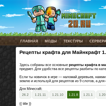
ГЛАВНАЯ
МОДЫ
ТЕКСТУРЫ
СЕРВЕР
Рецепты крафта для Майнкрафт 1.
Здесь собраны все основные
рецепты крафта в ма
предмет. Для удобства все рецепты разбиты по кате
Если ты новичок в игре — наломай деревьев, нажми
землю и используй для рецептов из 9 слотов, а дл
Для Minecraft:
26.2
1.21.11
1.21.10
1.21.8
1.21.1
1.20
{{ title }}