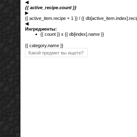
◀︎
{{ active_recipe.count }}
▶︎
{{ active_item.recipe + 1 }} / {{ db[active_item.index].reci
◀︎
Ингредиенты:
{{ count }} x {{ db[index].name }}
{{ category.name }}