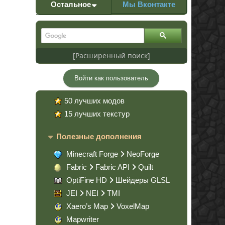
Остальное
Мы Вконтакте
[Расширенный поиск]
Войти как пользователь
50 лучших модов
15 лучших текстур
Полезные дополнения
Minecraft Forge
NeoForge
Fabric
Fabric API
Quilt
OptiFine HD
Шейдеры GLSL
JEI
NEI
TMI
Xaero’s Map
VoxelMap
Mapwriter