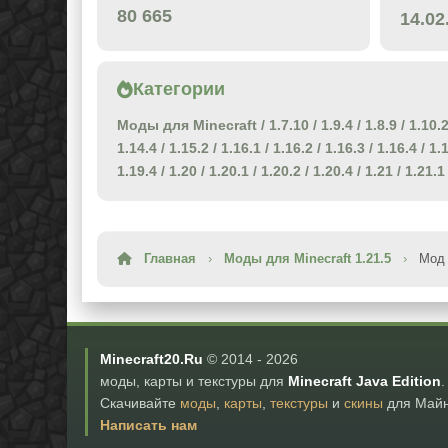
80 665
14.02
Категории
Моды для Minecraft
/
1.7.10
/
1.9.4
/
1.8.9
/
1.10.
1.14.4
/
1.15.2
/
1.16.1
/
1.16.2
/
1.16.3
/
1.16.4
/
1.
1.19.4
/
1.20
/
1.20.1
/
1.20.2
/
1.20.4
/
1.21
/
1.21.1
Главная
›
Моды для Minecraft 1.21.5
›
Мод 
Minecraft20.Ru
© 2014 -
2026
моды, карты и текстуры для
Minecraft Java Edition
.
Скачивайте
моды
,
карты
,
текстуры
и
скины
для Майн
Написать нам