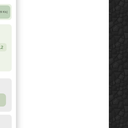
28 Kb]
.2