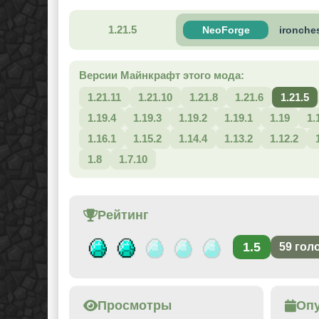
1.21.5
NeoForge
ironches
Версии Майнкрафт этого мода:
1.21.11
1.21.10
1.21.8
1.21.6
1.21.5
1.19.4
1.19.3
1.19.2
1.19.1
1.19
1.
1.16.1
1.15.2
1.14.4
1.13.2
1.12.2
1.8
1.7.10
Рейтинг
1.5
59
гол
Просмотры
Оп