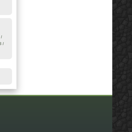
/
3
/