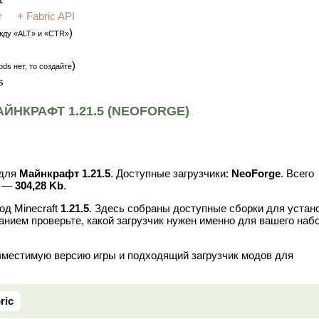
r
+
Fabric API
)
жду «ALT» и «CTR»
)
ds нет, то создайте
s
ЙНКРАФТ 1.21.5 (NEOFORGE)
для
Майнкрафт 1.21.5
. Доступные загрузчики:
NeoForge
. Всего
в —
304,28 Kb
.
од Minecraft
1.21.5
. Здесь собраны доступные сборки для устан
анием проверьте, какой загрузчик нужен именно для вашего наб
вместимую версию игры и подходящий загрузчик модов для
ric