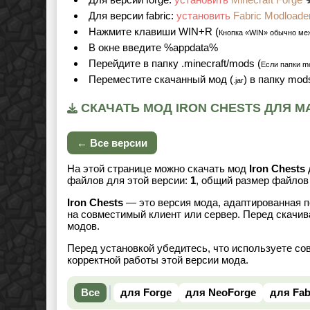
Для версии fabric:
установить
Fabric Modloade
Нажмите клавиши WIN+R (
Кнопка «WIN» обычно ме
В окне введите %appdata%
Перейдите в папку .minecraft/mods (
Если папки mo
Переместите скачанный мод (
) в папку mod
.jar
СКАЧАТЬ МОД IRON CHESTS ДЛЯ МА
← Все версии
На этой странице можно скачать мод
Iron Chests
файлов для этой версии:
1
, общий размер файло
Iron Chests
— это версия мода, адаптированная п
на совместимый клиент или сервер. Перед скачив
модов.
Перед установкой убедитесь, что используете со
корректной работы этой версии мода.
Все
для Forge
для NeoForge
для Fab