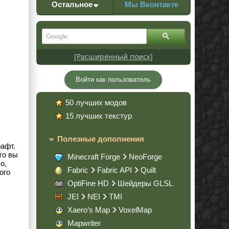
Остальное
Мы Вконтакте
[Расширенный поиск]
Войти как пользователь
50 лучших модов
15 лучших текстур
Полезные дополнения
афт.
то вы
Minecraft Forge
NeoForge
о,
Fabric
Fabric API
Quilt
ого
OptiFine HD
Шейдеры GLSL
JEI
NEI
TMI
Xaero’s Map
VoxelMap
Mapwriter