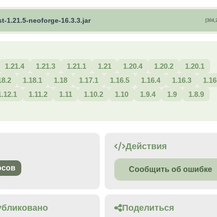
t-1.21.5-neoforge-16.3.3.jar
[304,
1.21.4
1.21.3
1.21.1
1.21
1.20.4
1.20.2
1.20.1
18.2
1.18.1
1.18
1.17.1
1.16.5
1.16.4
1.16.3
1.16
1.12.1
1.11.2
1.11
1.10.2
1.10
1.9.4
1.9
1.8.9
Действия
осов
Сообщить об ошибке
убликовано
Поделиться