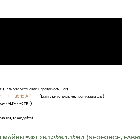
(
)
Если уже установлен, пропускаем шаг
r
+
Fabric API
(
)
Если уже установлен, пропускаем шаг
)
жду «ALT» и «CTR»
)
ds нет, то создайте
s
АЙНКРАФТ 26.1.2/26.1.1/26.1 (NEOFORGE, FABR