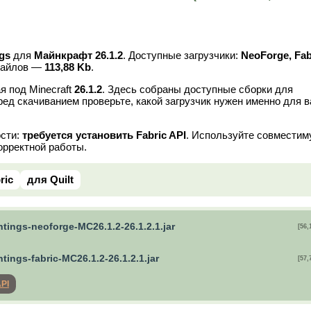
ngs
для
Майнкрафт 26.1.2
. Доступные загрузчики:
NeoForge, Fab
файлов —
113,88 Kb
.
я под Minecraft
26.1.2
. Здесь собраны доступные сборки для
ред скачиванием проверьте, какой загрузчик нужен именно для 
ости:
требуется установить Fabric API
. Используйте совмести
орректной работы.
ric
для Quilt
tings-neoforge-MC26.1.2-26.1.2.1.jar
[56,
tings-fabric-MC26.1.2-26.1.2.1.jar
[57,
API