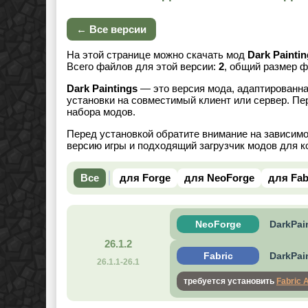
← Все версии
На этой странице можно скачать мод
Dark Painti
Всего файлов для этой версии:
2
, общий размер 
Dark Paintings
— это версия мода, адаптированна
установки на совместимый клиент или сервер. Пе
набора модов.
Перед установкой обратите внимание на зависим
версию игры и подходящий загрузчик модов для к
Все
для Forge
для NeoForge
для Fab
NeoForge
DarkPain
26.1.2
Fabric
DarkPain
26.1.1-26.1
требуется установить
Fabric 