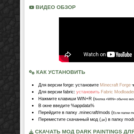
ВИДЕО ОБЗОР
КАК УСТАНОВИТЬ
Для версии forge: установите
Minecraft Forge
Для версии fabric:
установить
Fabric Modloade
Нажмите клавиши WIN+R (
Кнопка «WIN» обычно ме
В окне введите %appdata%
Перейдите в папку .minecraft/mods (
Если папки mo
Переместите скачанный мод (
) в папку mod
.jar
СКАЧАТЬ МОД DARK PAINTINGS ДЛЯ М