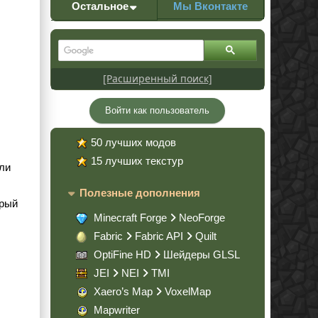
Остальное
Мы Вконтакте
[Расширенный поиск]
Войти как пользователь
50 лучших модов
15 лучших текстур
ыли
Полезные дополнения
орый
Minecraft Forge
NeoForge
Fabric
Fabric API
Quilt
OptiFine HD
Шейдеры GLSL
JEI
NEI
TMI
Xaero’s Map
VoxelMap
Mapwriter