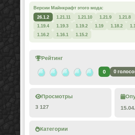
Версии Майнкрафт этого мода:
26.1.2
1.21.11
1.21.10
1.21.9
1.21.8
1.19.4
1.19.3
1.19.2
1.19
1.18.2
1.
1.16.2
1.16.1
1.15.2
Рейтинг
0
0
голосо
Просмотры
Оп
3 127
15.04
Категории