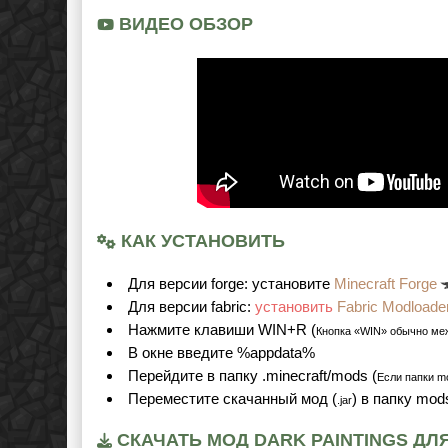
ВИДЕО ОБЗОР
КАК УСТАНОВИТЬ
Для версии forge: установите
Minecraft Forge
Для версии fabric:
установить
Fabric Modloade
Нажмите клавиши WIN+R (
Кнопка «WIN» обычно ме
В окне введите %appdata%
Перейдите в папку .minecraft/mods (
Если папки mo
Переместите скачанный мод (
) в папку mod
.jar
СКАЧАТЬ МОД DARK PAINTINGS ДЛЯ 