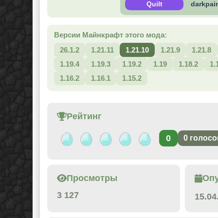
Quilt
darkpain
Версии Майнкрафт этого мода:
26.1.2
1.21.11
1.21.10
1.21.9
1.21.8
1.19.4
1.19.3
1.19.2
1.19
1.18.2
1.
1.16.2
1.16.1
1.15.2
Рейтинг
0
0
голосо
Просмотры
Оп
3 127
15.04