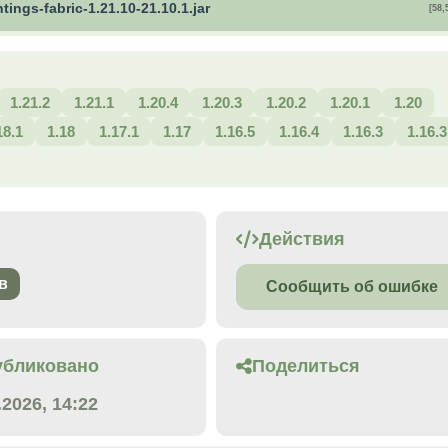
tings-fabric-1.21.10-21.10.1.jar
[58,
1.21.2
1.21.1
1.20.4
1.20.3
1.20.2
1.20.1
1.20
18.1
1.18
1.17.1
1.17
1.16.5
1.16.4
1.16.3
1.16.3
Действия
в
Сообщить об ошибке
убликовано
Поделиться
.2026, 14:22