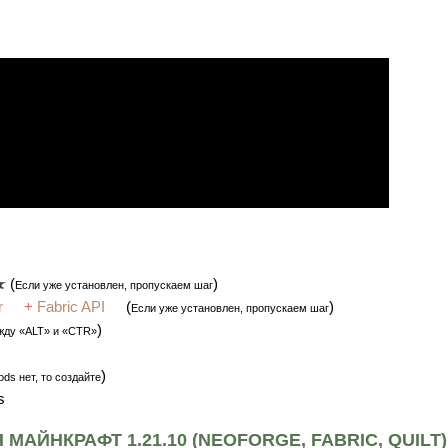
(
)
Если уже установлен, пропускаем шаг
r
+
Fabric API
(
)
Если уже установлен, пропускаем шаг
)
жду «ALT» и «CTR»
)
ds нет, то создайте
s
МАЙНКРАФТ 1.21.10 (NEOFORGE, FABRIC, QUILT)