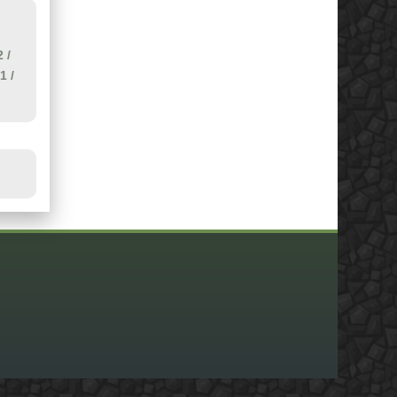
2
/
.1
/