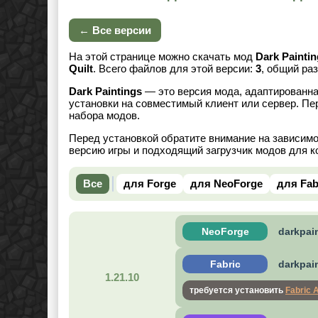
← Все версии
На этой странице можно скачать мод
Dark Painti
Quilt
. Всего файлов для этой версии:
3
, общий р
Dark Paintings
— это версия мода, адаптированна
установки на совместимый клиент или сервер. Пе
набора модов.
Перед установкой обратите внимание на зависим
версию игры и подходящий загрузчик модов для к
Все
для Forge
для NeoForge
для Fab
NeoForge
darkpain
Fabric
darkpain
1.21.10
требуется установить
Fabric 