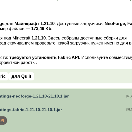
ngs
для
Майнкрафт 1.21.10
. Доступные загрузчики:
NeoForge, Fa
азмер файлов —
173,49 Kb
.
я под Minecraft
1.21.10
. Здесь собраны доступные сборки для
ред скачиванием проверьте, какой загрузчик нужен именно для 
ости:
требуется установить Fabric API
. Используйте совмести
орректной работы.
ric
для Quilt
tings-neoforge-1.21.10-21.10.1.jar
[56,
tings-fabric-1.21.10-21.10.1.jar
[58,
API