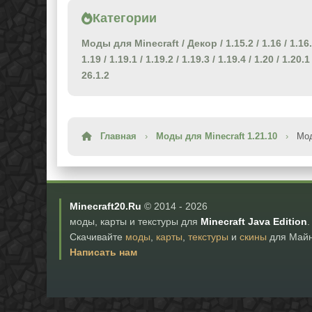
Категории
Моды для Minecraft
/
Декор
/
1.15.2
/
1.16
/
1.16
1.19
/
1.19.1
/
1.19.2
/
1.19.3
/
1.19.4
/
1.20
/
1.20.1
26.1.2
Главная
›
Моды для Minecraft 1.21.10
›
Мод
Minecraft20.Ru
© 2014 -
2026
моды, карты и текстуры для
Minecraft Java Edition
.
Скачивайте
моды
,
карты
,
текстуры
и
скины
для Майн
Написать нам