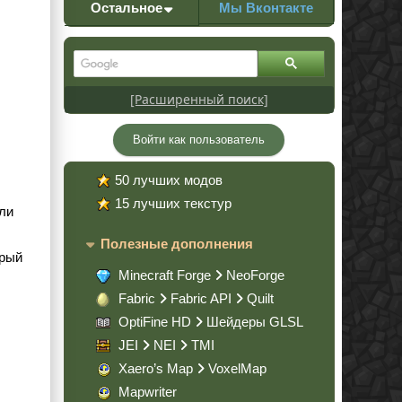
Остальное
Мы Вконтакте
[Расширенный поиск]
Войти как пользователь
50 лучших модов
15 лучших текстур
ыли
Полезные дополнения
орый
Minecraft Forge
NeoForge
Fabric
Fabric API
Quilt
OptiFine HD
Шейдеры GLSL
JEI
NEI
TMI
Xaero’s Map
VoxelMap
Mapwriter