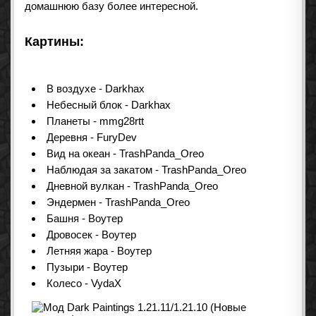
домашнюю базу более интересной.
Картины:
В воздухе - Darkhax
Небесный блок - Darkhax
Планеты - mmg28rtt
Деревня - FuryDev
Вид на океан - TrashPanda_Oreo
Наблюдая за закатом - TrashPanda_Oreo
Дневной вулкан - TrashPanda_Oreo
Эндермен - TrashPanda_Oreo
Башня - Воутер
Дровосек - Воутер
Летняя жара - Воутер
Пузыри - Воутер
Колесо - VydaX