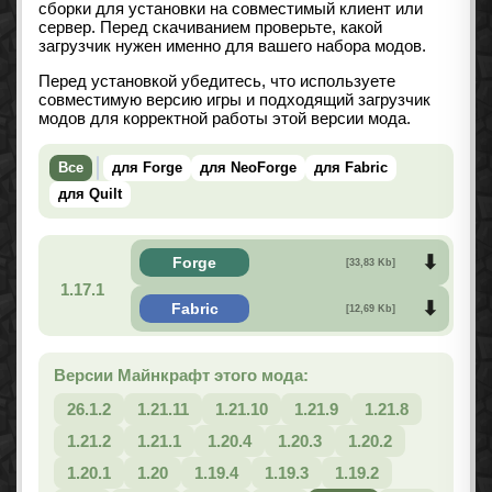
сборки для установки на совместимый клиент или
сервер. Перед скачиванием проверьте, какой
загрузчик нужен именно для вашего набора модов.
Перед установкой убедитесь, что используете
совместимую версию игры и подходящий загрузчик
модов для корректной работы этой версии мода.
Все
для Forge
для NeoForge
для Fabric
для Quilt
Forge
[33,83 Kb]
1.17.1
Fabric
[12,69 Kb]
Версии Майнкрафт этого мода:
26.1.2
1.21.11
1.21.10
1.21.9
1.21.8
1.21.2
1.21.1
1.20.4
1.20.3
1.20.2
1.20.1
1.20
1.19.4
1.19.3
1.19.2