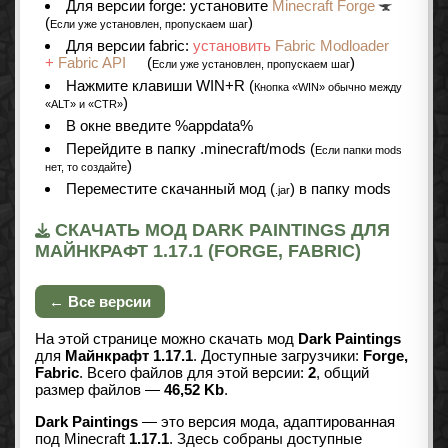
Для версии forge: установите
Minecraft Forge
(
)
Если уже установлен, пропускаем шаг
Для версии fabric:
установить
Fabric Modloader
+
Fabric API
(
)
Если уже установлен, пропускаем шаг
Нажмите клавиши WIN+R (
Кнопка «WIN» обычно между
)
«ALT» и «CTR»
В окне введите %appdata%
Перейдите в папку .minecraft/mods (
Если папки mods
)
нет, то создайте
Переместите скачанный мод (
) в папку mods
.jar
СКАЧАТЬ МОД DARK PAINTINGS ДЛЯ
МАЙНКРАФТ 1.17.1 (FORGE, FABRIC)
← Все версии
На этой странице можно скачать мод
Dark Paintings
для
Майнкрафт 1.17.1
. Доступные загрузчики:
Forge,
Fabric
. Всего файлов для этой версии:
2
, общий
размер файлов —
46,52 Kb
.
Dark Paintings
— это версия мода, адаптированная
под Minecraft
1.17.1
. Здесь собраны доступные