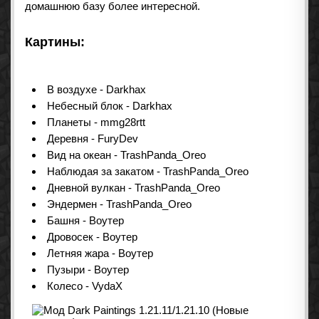
домашнюю базу более интересной.
Картины:
В воздухе - Darkhax
Небесный блок - Darkhax
Планеты - mmg28rtt
Деревня - FuryDev
Вид на океан - TrashPanda_Oreo
Наблюдая за закатом - TrashPanda_Oreo
Дневной вулкан - TrashPanda_Oreo
Эндермен - TrashPanda_Oreo
Башня - Воутер
Дровосек - Воутер
Летняя жара - Воутер
Пузыри - Воутер
Колесо - VydaX