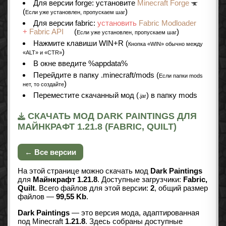
Для версии forge: установите
Minecraft Forge
(
)
Если уже установлен, пропускаем шаг
Для версии fabric:
установить
Fabric Modloader
+
Fabric API
(
)
Если уже установлен, пропускаем шаг
Нажмите клавиши WIN+R (
Кнопка «WIN» обычно между
)
«ALT» и «CTR»
В окне введите %appdata%
Перейдите в папку .minecraft/mods (
Если папки mods
)
нет, то создайте
Переместите скачанный мод (
) в папку mods
.jar
СКАЧАТЬ МОД DARK PAINTINGS ДЛЯ
МАЙНКРАФТ 1.21.8 (FABRIC, QUILT)
← Все версии
На этой странице можно скачать мод
Dark Paintings
для
Майнкрафт 1.21.8
. Доступные загрузчики:
Fabric,
Quilt
. Всего файлов для этой версии:
2
, общий размер
файлов —
99,55 Kb
.
Dark Paintings
— это версия мода, адаптированная
под Minecraft
1.21.8
. Здесь собраны доступные