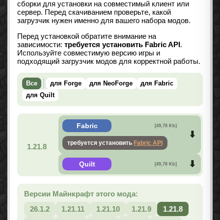
сборки для установки на совместимый клиент или
сервер. Перед скачиванием проверьте, какой
загрузчик нужен именно для вашего набора модов.
Перед установкой обратите внимание на
зависимости:
требуется установить Fabric API
.
Используйте совместимую версию игры и
подходящий загрузчик модов для корректной работы.
Все
для Forge
для NeoForge
для Fabric
для Quilt
Fabric
[49,78 Kb]
требуется установить
Fabric API
1.21.8
Quilt
[49,78 Kb]
Версии Майнкрафт этого мода:
26.1.2
1.21.11
1.21.10
1.21.9
1.21.8