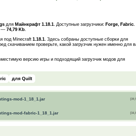
ngs
для
Майнкрафт 1.18.1
. Доступные загрузчики:
Forge, Fabric
.
в —
74,79 Kb
.
я под Minecraft
1.18.1
. Здесь собраны доступные сборки для
ред скачиванием проверьте, какой загрузчик нужен именно для 
вместимую версию игры и подходящий загрузчик модов для
ric
для Quilt
ntings-mod-1_18_1.jar
[39,
ntings-mod-fabric-1_18_1.jar
[34,