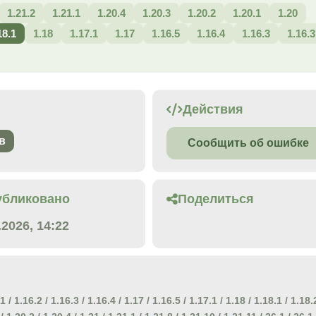
1.21.2
1.21.1
1.20.4
1.20.3
1.20.2
1.20.1
1.20
18.1
1.18
1.17.1
1.17
1.16.5
1.16.4
1.16.3
1.16.3
Действия
в
Сообщить об ошибке
убликовано
Поделиться
.2026, 14:22
.1
/
1.16.2
/
1.16.3
/
1.16.4
/
1.17
/
1.16.5
/
1.17.1
/
1.18
/
1.18.1
/
1.18.