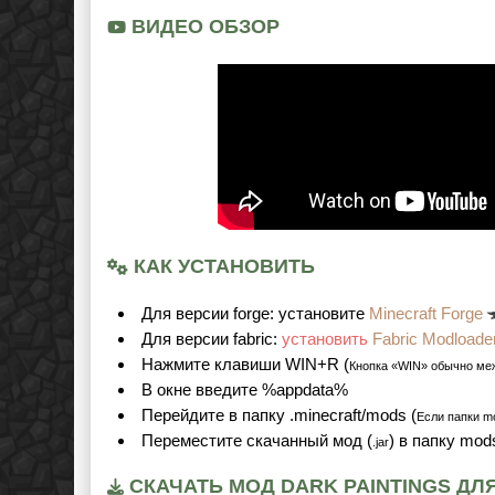
ВИДЕО ОБЗОР
КАК УСТАНОВИТЬ
Для версии forge: установите
Minecraft Forge
Для версии fabric:
установить
Fabric Modloade
Нажмите клавиши WIN+R (
Кнопка «WIN» обычно ме
В окне введите %appdata%
Перейдите в папку .minecraft/mods (
Если папки mo
Переместите скачанный мод (
) в папку mod
.jar
СКАЧАТЬ МОД DARK PAINTINGS ДЛЯ 