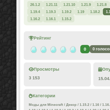
26.1.2
1.21.11
1.21.10
1.21.9
1.21.8
1.19.4
1.19.3
1.19.2
1.19
1.18.2
1.
1.16.2
1.16.1
1.15.2
Рейтинг
0
0
голосо
Просмотры
Оп
3 153
15.04
Категории
Моды для Minecraft
/
Декор
/
1.15.2
/
1.16
/
1.16