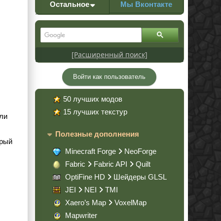
Остальное
Мы Вконтакте
[Расширенный поиск]
Войти как пользователь
50 лучших модов
15 лучших текстур
ыли
Полезные дополнения
орый
Minecraft Forge
NeoForge
Fabric
Fabric API
Quilt
OptiFine HD
Шейдеры GLSL
JEI
NEI
TMI
Xaero’s Map
VoxelMap
Mapwriter