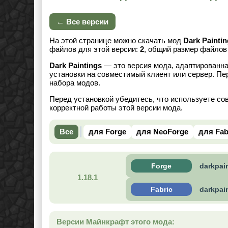
← Все версии
На этой странице можно скачать мод
Dark Painti
файлов для этой версии:
2
, общий размер файло
Dark Paintings
— это версия мода, адаптированна
установки на совместимый клиент или сервер. Пе
набора модов.
Перед установкой убедитесь, что используете со
корректной работы этой версии мода.
Все
для Forge
для NeoForge
для Fab
Forge
darkpai
1.18.1
Fabric
darkpai
Версии Майнкрафт этого мода: