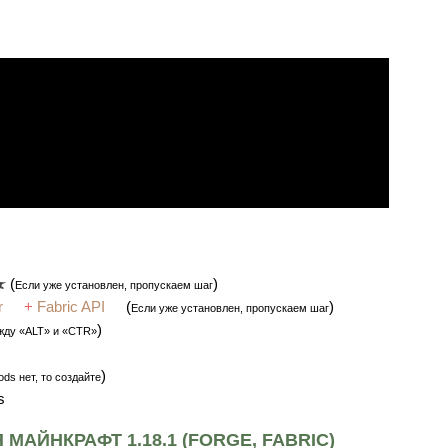
(
)
Если уже установлен, пропускаем шаг
r
+
Fabric API
(
)
Если уже установлен, пропускаем шаг
)
жду «ALT» и «CTR»
)
ds нет, то создайте
s
МАЙНКРАФТ 1.18.1 (FORGE, FABRIC)