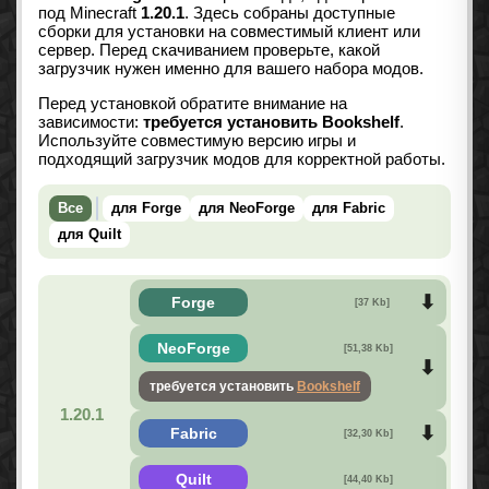
под Minecraft
1.20.1
. Здесь собраны доступные
сборки для установки на совместимый клиент или
сервер. Перед скачиванием проверьте, какой
загрузчик нужен именно для вашего набора модов.
Перед установкой обратите внимание на
зависимости:
требуется установить Bookshelf
.
Используйте совместимую версию игры и
подходящий загрузчик модов для корректной работы.
Все
для Forge
для NeoForge
для Fabric
для Quilt
Forge
[37 Kb]
NeoForge
[51,38 Kb]
требуется установить
Bookshelf
1.20.1
Fabric
[32,30 Kb]
Quilt
[44,40 Kb]