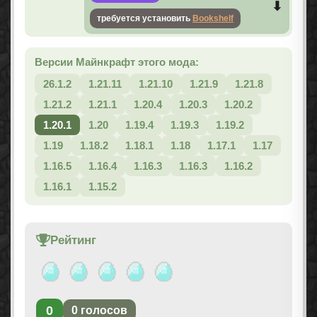
требуется установить
Bookshelf
Версии Майнкрафт этого мода:
26.1.2
1.21.11
1.21.10
1.21.9
1.21.8
1.21.2
1.21.1
1.20.4
1.20.3
1.20.2
1.20.1
1.20
1.19.4
1.19.3
1.19.2
1.19
1.18.2
1.18.1
1.18
1.17.1
1.17
1.16.5
1.16.4
1.16.3
1.16.3
1.16.2
1.16.1
1.15.2
Рейтинг
0
0
голосов