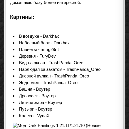
домашнюю базу более интересной.
Картины:
В воздухе - Darkhax
Небесный блок - Darkhax
Планеты - mmg28rtt
Деревня - FuryDev
Вид на океан - TrashPanda_Oreo
Наблюдая за закатом - TrashPanda_Oreo
Дневной вулкан - TrashPanda_Oreo
Эндермен - TrashPanda_Oreo
Башня - Воутер
Дровосек - Воутер
Летняя жара - Воутер
Пузыри - Воутер
Колесо - VydaX