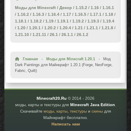
Моды для Minecraft
/
Декор
/
1.15.2
/
1.16
/
1.16.1
/
1.16.2
/
1.16.3
/
1.16.4
/
1.17
/
1.16.5
/
1.17.1
/
1.18
/
1.18.1
/
1.18.2
/
1.19
/
1.19.1
/
1.19.2
/
1.19.3
/
1.19.4
/
1.20
/
1.20.1
/
1.20.2
/
1.20.4
/
1.21
/
1.21.1
/
1.21.8
/
1.21.10
/
1.21.11
/
26.1
/
26.1.1
/
26.1.2
Главная
›
Моды для Minecraft 1.20.1
›
Мод
Dark Paintings для Майнкрафт 1.20.1 (Forge, NeoForge,
Fabric, Quilt)
Minecraft20.Ru
© 2014 -
2026
моды, карты и текстуры для
Minecraft Java Edition
.
Скачивайте
моды
,
карты
,
текстуры
и
скины
для
Майнкрафт бесплатно.
Написать нам