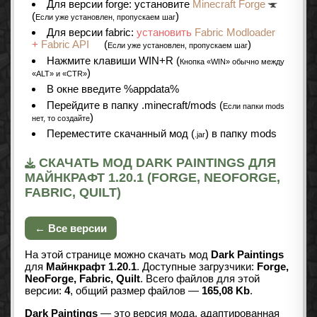
Для версии forge: установите
Minecraft Forge
(
)
Если уже установлен, пропускаем шаг
Для версии fabric:
установить
Fabric Modloader
+
Fabric API
(
)
Если уже установлен, пропускаем шаг
Нажмите клавиши WIN+R (
Кнопка «WIN» обычно между
)
«ALT» и «CTR»
В окне введите %appdata%
Перейдите в папку .minecraft/mods (
Если папки mods
)
нет, то создайте
Переместите скачанный мод (
) в папку mods
.jar
СКАЧАТЬ МОД DARK PAINTINGS ДЛЯ
МАЙНКРАФТ 1.20.1 (FORGE, NEOFORGE,
FABRIC, QUILT)
← Все версии
На этой странице можно скачать мод
Dark Paintings
для
Майнкрафт 1.20.1
. Доступные загрузчики:
Forge,
NeoForge, Fabric, Quilt
. Всего файлов для этой
версии:
4
, общий размер файлов —
165,08 Kb
.
Dark Paintings
— это версия мода, адаптированная