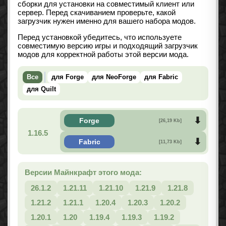
сборки для установки на совместимый клиент или
сервер. Перед скачиванием проверьте, какой
загрузчик нужен именно для вашего набора модов.
Перед установкой убедитесь, что используете
совместимую версию игры и подходящий загрузчик
модов для корректной работы этой версии мода.
Все
для Forge
для NeoForge
для Fabric
для Quilt
Forge
[26,19 Kb]
1.16.5
Fabric
[11,73 Kb]
Версии Майнкрафт этого мода:
26.1.2
1.21.11
1.21.10
1.21.9
1.21.8
1.21.2
1.21.1
1.20.4
1.20.3
1.20.2
1.20.1
1.20
1.19.4
1.19.3
1.19.2