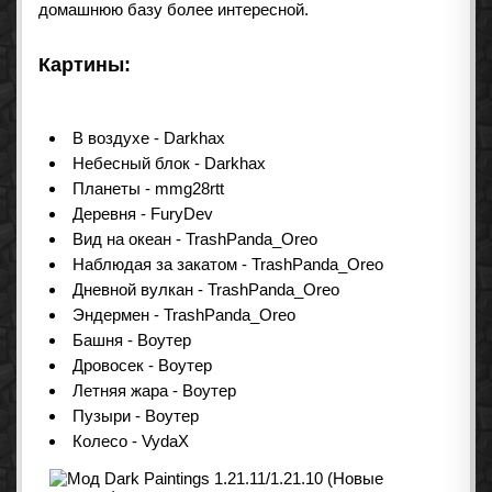
домашнюю базу более интересной.
Картины:
В воздухе - Darkhax
Небесный блок - Darkhax
Планеты - mmg28rtt
Деревня - FuryDev
Вид на океан - TrashPanda_Oreo
Наблюдая за закатом - TrashPanda_Oreo
Дневной вулкан - TrashPanda_Oreo
Эндермен - TrashPanda_Oreo
Башня - Воутер
Дровосек - Воутер
Летняя жара - Воутер
Пузыри - Воутер
Колесо - VydaX