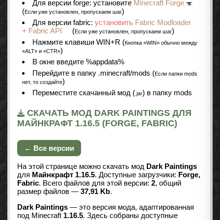
Для версии forge: установите
Minecraft Forge
(
)
Если уже установлен, пропускаем шаг
Для версии fabric:
установить
Fabric Modloader
+
Fabric API
(
)
Если уже установлен, пропускаем шаг
Нажмите клавиши WIN+R (
Кнопка «WIN» обычно между
)
«ALT» и «CTR»
В окне введите %appdata%
Перейдите в папку .minecraft/mods (
Если папки mods
)
нет, то создайте
Переместите скачанный мод (
) в папку mods
.jar
СКАЧАТЬ МОД DARK PAINTINGS ДЛЯ
МАЙНКРАФТ 1.16.5 (FORGE, FABRIC)
← Все версии
На этой странице можно скачать мод
Dark Paintings
для
Майнкрафт 1.16.5
. Доступные загрузчики:
Forge,
Fabric
. Всего файлов для этой версии:
2
, общий
размер файлов —
37,91 Kb
.
Dark Paintings
— это версия мода, адаптированная
под Minecraft
1.16.5
. Здесь собраны доступные