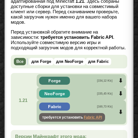
адаптированная под Minecraft
1.21
. Здесь собраны
доступные сборки для установки на совместимый
клиент или сервер. Перед скачиванием проверьте,
какой загрузчик нужен именно для вашего набора
модов.
Перед установкой обратите внимание на
зависимости:
требуется установить Fabric API
.
Используйте совместимую версию игры и
подходящий загрузчик модов для корректной работы.
Все
для Forge
для NeoForge
для Fabric
Forge
[154,12 Kb]
NeoForge
[155,45 Kb]
1.21
Fabric
[160,73 Kb]
требуется установить
Fabric API
Версии Майнкрафт этого мода: