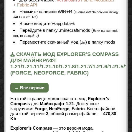
+
Fabric API
Нажмите клавиши WIN+R (
Кнопка «WIN» обычно между
)
«ALT» и «CTR»
В окне введите %appdata%
Перейдите в папку .minecraft/mods (
Если папки mods
)
нет, то создайте
Переместите скачанный мод (
) в папку mods
.jar
СКАЧАТЬ МОД EXPLORER’S COMPASS
ДЛЯ МАЙНКРАФТ
1.21/1.21.11/1.21.10/1.21.8/1.21.7/1.21.6/1.21.5/1.
(FORGE, NEOFORGE, FABRIC)
← Все версии
На этой странице можно скачать мод
Explorer’s
Compass
для
Майнкрафт 1.21
. Доступные
загрузчики:
Forge, NeoForge, Fabric
. Всего файлов
для этой версии:
3
, общий размер файлов —
470,30
Kb
.
Explorer’s Compass
— это версия мода,