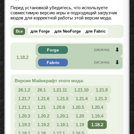
Перед установкой убедитесь, что используете
совместимую версию игры и подходящий загрузчик
модов для корректной работы этой версии мода.
Все
для Forge
для NeoForge
для Fabric
Forge
[139,59 Kb]
1.18.2
Fabric
[147,18 Kb]
Версии Майнкрафт этого мода:
26.1.2
26.1
1.21.11
1.21.10
1.21.8
1.21.7
1.21.6
1.21.5
1.21.4
1.21.3
1.21.1
1.21
1.20.6
1.20.5
1.20.4
1.20.3
1.20.2
1.20.1
1.20
1.19.4
1.19.3
1.19.2
1.19.1
1.19
1.18.2
1.18.1
1.18
1.17.1
1.16.5