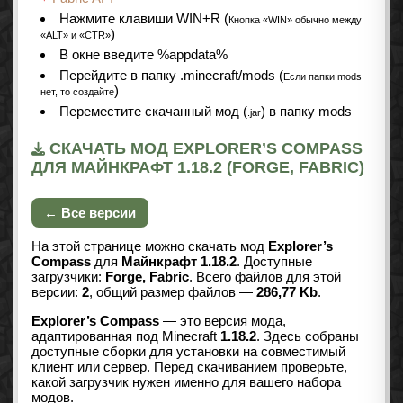
Нажмите клавиши WIN+R (
Кнопка «WIN» обычно между
)
«ALT» и «CTR»
В окне введите %appdata%
Перейдите в папку .minecraft/mods (
Если папки mods
)
нет, то создайте
Переместите скачанный мод (
) в папку mods
.jar
СКАЧАТЬ МОД EXPLORER’S COMPASS
ДЛЯ МАЙНКРАФТ 1.18.2 (FORGE, FABRIC)
← Все версии
На этой странице можно скачать мод
Explorer’s
Compass
для
Майнкрафт 1.18.2
. Доступные
загрузчики:
Forge, Fabric
. Всего файлов для этой
версии:
2
, общий размер файлов —
286,77 Kb
.
Explorer’s Compass
— это версия мода,
адаптированная под Minecraft
1.18.2
. Здесь собраны
доступные сборки для установки на совместимый
клиент или сервер. Перед скачиванием проверьте,
какой загрузчик нужен именно для вашего набора
модов.