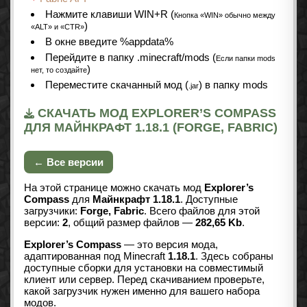
Нажмите клавиши WIN+R (
Кнопка «WIN» обычно между
)
«ALT» и «CTR»
В окне введите %appdata%
Перейдите в папку .minecraft/mods (
Если папки mods
)
нет, то создайте
Переместите скачанный мод (
) в папку mods
.jar
СКАЧАТЬ МОД EXPLORER’S COMPASS
ДЛЯ МАЙНКРАФТ 1.18.1 (FORGE, FABRIC)
← Все версии
На этой странице можно скачать мод
Explorer’s
Compass
для
Майнкрафт 1.18.1
. Доступные
загрузчики:
Forge, Fabric
. Всего файлов для этой
версии:
2
, общий размер файлов —
282,65 Kb
.
Explorer’s Compass
— это версия мода,
адаптированная под Minecraft
1.18.1
. Здесь собраны
доступные сборки для установки на совместимый
клиент или сервер. Перед скачиванием проверьте,
какой загрузчик нужен именно для вашего набора
модов.