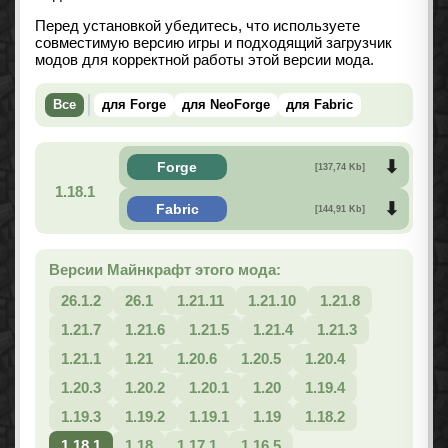
Перед установкой убедитесь, что используете
совместимую версию игры и подходящий загрузчик
модов для корректной работы этой версии мода.
Все
для Forge
для NeoForge
для Fabric
Forge
[137,74 Kb]
1.18.1
Fabric
[144,91 Kb]
Версии Майнкрафт этого мода:
26.1.2
26.1
1.21.11
1.21.10
1.21.8
1.21.7
1.21.6
1.21.5
1.21.4
1.21.3
1.21.1
1.21
1.20.6
1.20.5
1.20.4
1.20.3
1.20.2
1.20.1
1.20
1.19.4
1.19.3
1.19.2
1.19.1
1.19
1.18.2
1.18.1
1.18
1.17.1
1.16.5