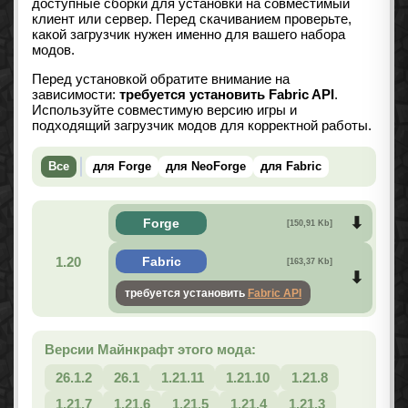
доступные сборки для установки на совместимый
клиент или сервер. Перед скачиванием проверьте,
какой загрузчик нужен именно для вашего набора
модов.
Перед установкой обратите внимание на
зависимости:
требуется установить Fabric API
.
Используйте совместимую версию игры и
подходящий загрузчик модов для корректной работы.
Все
для Forge
для NeoForge
для Fabric
Forge
[150,91 Kb]
1.20
Fabric
[163,37 Kb]
требуется установить
Fabric API
Версии Майнкрафт этого мода:
26.1.2
26.1
1.21.11
1.21.10
1.21.8
1.21.7
1.21.6
1.21.5
1.21.4
1.21.3