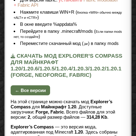
+
Fabric API
Нажмите клавиши WIN+R (
Кнопка «WIN» обычно между
)
«ALT» и «CTR»
В окне введите %appdata%
Перейдите в папку .minecraft/mods (
Если папки mods
)
нет, то создайте
Переместите скачанный мод (
) в папку mods
.jar
СКАЧАТЬ МОД EXPLORER’S COMPASS
ДЛЯ МАЙНКРАФТ
1.20/1.20.6/1.20.5/1.20.4/1.20.3/1.20.2/1.20.1
(FORGE, NEOFORGE, FABRIC)
← Все версии
На этой странице можно скачать мод
Explorer’s
Compass
для
Майнкрафт 1.20
. Доступные
загрузчики:
Forge, Fabric
. Всего файлов для этой
версии:
2
, общий размер файлов —
314,28 Kb
.
Explorer’s Compass
— это версия мода,
адаптированная под Minecraft
1.20
. Здесь собраны