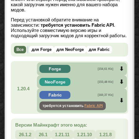
какой загрузчик нужен именно для вашего набора
модов.
Перед установкой обратите внимание на
зависимости:
требуется установить Fabric API
.
Используйте совместимую версию игры и
подходящий загрузчик модов для корректной работы.
Все
для Forge
для NeoForge
для Fabric
Forge
[154,61 Kb]
NeoForge
[153,48 Kb]
1.20.4
Fabric
[160,37 Kb]
требуется установить
Fabric API
Версии Майнкрафт этого мода:
26.1.2
26.1
1.21.11
1.21.10
1.21.8