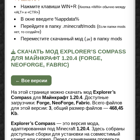
Нажмите клавиши WIN+R (
Кнопка «WIN» обычно между
)
«ALT» и «CTR»
В окне введите %appdata%
Перейдите в папку .minecraft/mods (
Если папки mods
)
нет, то создайте
Переместите скачанный мод (
) в папку mods
.jar
СКАЧАТЬ МОД EXPLORER’S COMPASS
ДЛЯ МАЙНКРАФТ 1.20.4 (FORGE,
NEOFORGE, FABRIC)
← Все версии
На этой странице можно скачать мод
Explorer’s
Compass
для
Майнкрафт 1.20.4
. Доступные
загрузчики:
Forge, NeoForge, Fabric
. Всего файлов
для этой версии:
3
, общий размер файлов —
468,45
Kb
.
Explorer’s Compass
— это версия мода,
адаптированная под Minecraft
1.20.4
. Здесь собраны
доступные сборки для установки на совместимый
клиент или сервер. Перед скачиванием проверьте,