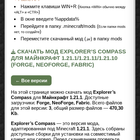
Нажмите клавиши WIN+R (
Кнопка «WIN» обычно между
)
«ALT» и «CTR»
В окне введите %appdata%
Перейдите в папку .minecraft/mods (
Если папки mods
)
нет, то создайте
Переместите скачанный мод (
) в папку mods
.jar
СКАЧАТЬ МОД EXPLORER’S COMPASS
ДЛЯ МАЙНКРАФТ 1.21.1/1.21.11/1.21.10
(FORGE, NEOFORGE, FABRIC)
← Все версии
На этой странице можно скачать мод
Explorer’s
Compass
для
Майнкрафт 1.21.1
. Доступные
загрузчики:
Forge, NeoForge, Fabric
. Всего файлов
для этой версии:
3
, общий размер файлов —
470,30
Kb
.
Explorer’s Compass
— это версия мода,
адаптированная под Minecraft
1.21.1
. Здесь собраны
доступные сборки для установки на совместимый
клиент или сервер. Перед скачиванием проверьте,