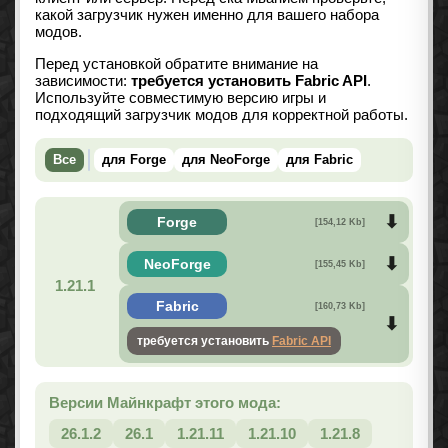
какой загрузчик нужен именно для вашего набора
модов.
Перед установкой обратите внимание на
зависимости:
требуется установить Fabric API
.
Используйте совместимую версию игры и
подходящий загрузчик модов для корректной работы.
Все
для Forge
для NeoForge
для Fabric
Forge
[154,12 Kb]
NeoForge
[155,45 Kb]
1.21.1
Fabric
[160,73 Kb]
требуется установить
Fabric API
Версии Майнкрафт этого мода:
26.1.2
26.1
1.21.11
1.21.10
1.21.8