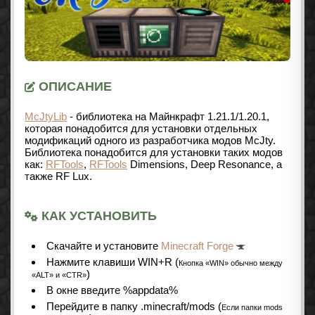
ОПИСАНИЕ
McJtyLib
- библиотека на Майнкрафт
1.21.1/1.20.1
,
которая понадобится для установки отдельных
модификаций одного из разработчика модов McJty.
Библиотека понадобится для установки таких модов
как:
RFTools
,
RFTools
Dimensions, Deep Resonance, а
также RF Lux.
КАК УСТАНОВИТЬ
Cкачайте и установите
Minecraft Forge
Нажмите клавиши WIN+R (
Кнопка «WIN» обычно между
)
«ALT» и «CTR»
В окне введите %appdata%
Перейдите в папку .minecraft/mods (
Если папки mods