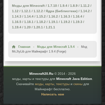
Моды для Minecraft
/
1.7.10
/
1.9.4
/
1.8.9
/
1.11.2
/
1.12
/
1.12.1
/
1.12.2
/
Ядра (Библиотеки)
/
1.14.2
/
1.14.3
/
1.14.4
/
1.15.2
/
1.16.2
/
1.16.3
/
1.16.4
/
1.16.5
/
1.18.1
/
1.18.2
/
1.19.1
/
1.19.2
/
1.19.3
/
1.19.4
/
1.20
/
1.20.1
/
1.21.1
Главная
›
Моды для Minecraft 1.9.4
›
Мод
McJtyLib для Майнкрафт 1.9.4 (Forge)
Minecraft20.Ru
© 2014 -
2026
моды, карты и текстуры для
Minecraft Java Edition
.
Скачивайте
моды
,
карты
,
текстуры
и
скины
для
Майнкрафт бесплатно.
Написать нам