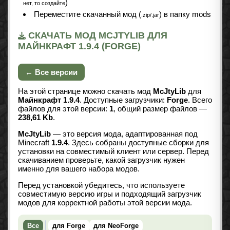
)
нет, то создайте
Переместите скачанный мод (
) в папку mods
.zip/.jar
СКАЧАТЬ МОД MCJTYLIB ДЛЯ
МАЙНКРАФТ 1.9.4 (FORGE)
← Все версии
На этой странице можно скачать мод
McJtyLib
для
Майнкрафт 1.9.4
. Доступные загрузчики:
Forge
. Всего
файлов для этой версии:
1
, общий размер файлов —
238,61 Kb
.
McJtyLib
— это версия мода, адаптированная под
Minecraft
1.9.4
. Здесь собраны доступные сборки для
установки на совместимый клиент или сервер. Перед
скачиванием проверьте, какой загрузчик нужен
именно для вашего набора модов.
Перед установкой убедитесь, что используете
совместимую версию игры и подходящий загрузчик
модов для корректной работы этой версии мода.
Все
для Forge
для NeoForge