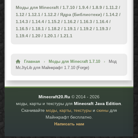
Моды для Minecraft
/
1.7.10
/
1.9.4
/
1.8.9
/
1.11.2
/
1.12
/
1.12.1
/
1.12.2
/
Ядра (Библиотеки)
/
1.14.2
/
1.14.3
/
1.14.4
/
1.15.2
/
1.16.2
/
1.16.3
/
1.16.4
/
1.16.5
/
1.18.1
/
1.18.2
/
1.19.1
/
1.19.2
/
1.19.3
/
1.19.4
/
1.20
/
1.20.1
/
1.21.1
Главная
›
Моды для Minecraft 1.7.10
›
Мод
McJtyLib для Майнкрафт 1.7.10 (Forge)
Minecraft20.Ru
© 2014 -
2026
моды, карты и текстуры для
Minecraft Java Edition
.
Скачивайте
моды
,
карты
,
текстуры
и
скины
для
Майнкрафт бесплатно.
Написать нам