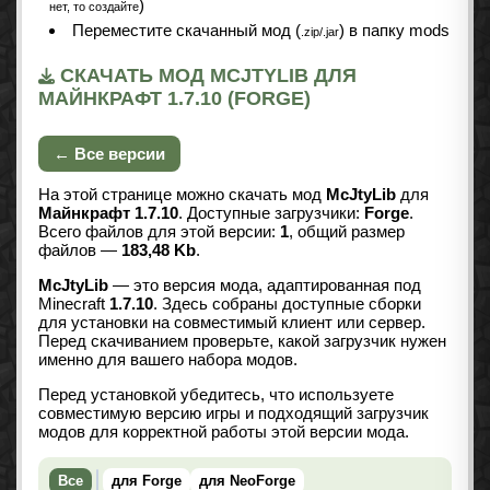
)
нет, то создайте
Переместите скачанный мод (
) в папку mods
.zip/.jar
СКАЧАТЬ МОД MCJTYLIB ДЛЯ
МАЙНКРАФТ 1.7.10 (FORGE)
← Все версии
На этой странице можно скачать мод
McJtyLib
для
Майнкрафт 1.7.10
. Доступные загрузчики:
Forge
.
Всего файлов для этой версии:
1
, общий размер
файлов —
183,48 Kb
.
McJtyLib
— это версия мода, адаптированная под
Minecraft
1.7.10
. Здесь собраны доступные сборки
для установки на совместимый клиент или сервер.
Перед скачиванием проверьте, какой загрузчик нужен
именно для вашего набора модов.
Перед установкой убедитесь, что используете
совместимую версию игры и подходящий загрузчик
модов для корректной работы этой версии мода.
Все
для Forge
для NeoForge