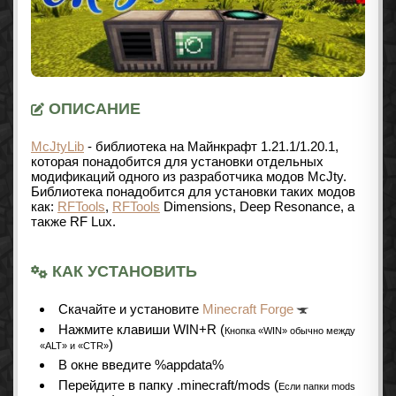
ОПИСАНИЕ
McJtyLib
- библиотека на Майнкрафт
1.21.1/1.20.1
,
которая понадобится для установки отдельных
модификаций одного из разработчика модов McJty.
Библиотека понадобится для установки таких модов
как:
RFTools
,
RFTools
Dimensions, Deep Resonance, а
также RF Lux.
КАК УСТАНОВИТЬ
Cкачайте и установите
Minecraft Forge
Нажмите клавиши WIN+R (
Кнопка «WIN» обычно между
)
«ALT» и «CTR»
В окне введите %appdata%
Перейдите в папку .minecraft/mods (
Если папки mods