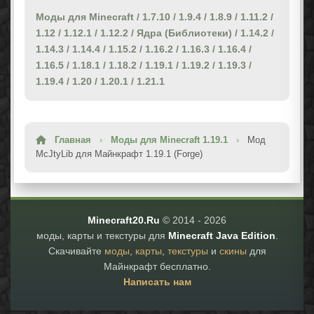
Моды для Minecraft
/
1.7.10
/
1.9.4
/
1.8.9
/
1.11.2
/
1.12
/
1.12.1
/
1.12.2
/
Ядра (Библиотеки)
/
1.14.2
/
1.14.3
/
1.14.4
/
1.15.2
/
1.16.2
/
1.16.3
/
1.16.4
/
1.16.5
/
1.18.1
/
1.18.2
/
1.19.1
/
1.19.2
/
1.19.3
/
1.19.4
/
1.20
/
1.20.1
/
1.21.1
Главная
›
Моды для Minecraft 1.19.1
›
Мод
McJtyLib для Майнкрафт 1.19.1 (Forge)
Minecraft20.Ru
© 2014 -
2026
моды, карты и текстуры для
Minecraft Java Edition
.
Скачивайте
моды
,
карты
,
текстуры
и
скины
для
Майнкрафт бесплатно.
Написать нам