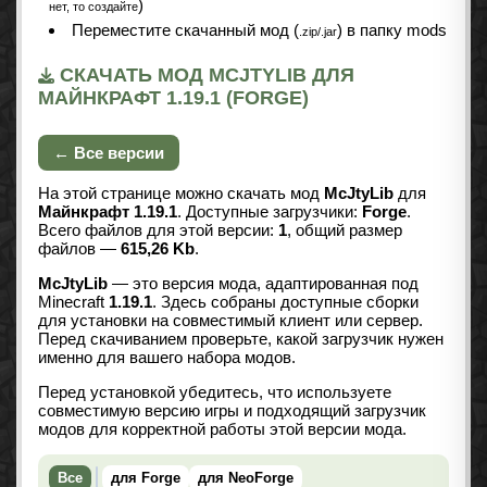
)
нет, то создайте
Переместите скачанный мод (
) в папку mods
.zip/.jar
СКАЧАТЬ МОД MCJTYLIB ДЛЯ
МАЙНКРАФТ 1.19.1 (FORGE)
← Все версии
На этой странице можно скачать мод
McJtyLib
для
Майнкрафт 1.19.1
. Доступные загрузчики:
Forge
.
Всего файлов для этой версии:
1
, общий размер
файлов —
615,26 Kb
.
McJtyLib
— это версия мода, адаптированная под
Minecraft
1.19.1
. Здесь собраны доступные сборки
для установки на совместимый клиент или сервер.
Перед скачиванием проверьте, какой загрузчик нужен
именно для вашего набора модов.
Перед установкой убедитесь, что используете
совместимую версию игры и подходящий загрузчик
модов для корректной работы этой версии мода.
Все
для Forge
для NeoForge