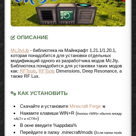
ОПИСАНИЕ
McJtyLib
- библиотека на Майнкрафт
1.21.1/1.20.1
,
которая понадобится для установки отдельных
модификаций одного из разработчика модов McJty.
Библиотека понадобится для установки таких модов
как:
RFTools
,
RFTools
Dimensions, Deep Resonance, а
также RF Lux.
КАК УСТАНОВИТЬ
Cкачайте и установите
Minecraft Forge
Нажмите клавиши WIN+R (
Кнопка «WIN» обычно между
)
«ALT» и «CTR»
В окне введите %appdata%
Перейдите в папку .minecraft/mods (
Если папки mods