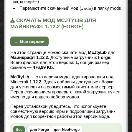
)
нет, то создайте
Переместите скачанный мод (
) в папку mods
.zip/.jar
СКАЧАТЬ МОД MCJTYLIB ДЛЯ
МАЙНКРАФТ 1.12.2 (FORGE)
← Все версии
На этой странице можно скачать мод
McJtyLib
для
Майнкрафт 1.12.2
. Доступные загрузчики:
Forge
.
Всего файлов для этой версии:
1
, общий размер
файлов —
476,99 Kb
.
McJtyLib
— это версия мода, адаптированная под
Minecraft
1.12.2
. Здесь собраны доступные сборки
для установки на совместимый клиент или сервер.
Перед скачиванием проверьте, какой загрузчик нужен
именно для вашего набора модов.
Перед установкой убедитесь, что используете
совместимую версию игры и подходящий загрузчик
модов для корректной работы этой версии мода.
Все
для Forge
для NeoForge