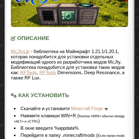
ОПИСАНИЕ
McJtyLib
- библиотека на Майнкрафт
1.21.1/1.20.1
,
которая понадобится для установки отдельных
модификаций одного из разработчика модов McJty.
Библиотека понадобится для установки таких модов
как:
RFTools
,
RFTools
Dimensions, Deep Resonance, а
также RF Lux.
КАК УСТАНОВИТЬ
Cкачайте и установите
Minecraft Forge
Нажмите клавиши WIN+R (
Кнопка «WIN» обычно между
)
«ALT» и «CTR»
В окне введите %appdata%
Перейдите в папку .minecraft/mods (
Если папки mods