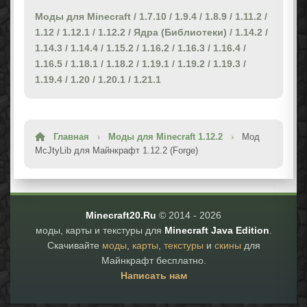
Моды для Minecraft
/
1.7.10
/
1.9.4
/
1.8.9
/
1.11.2
/
1.12
/
1.12.1
/
1.12.2
/
Ядра (Библиотеки)
/
1.14.2
/
1.14.3
/
1.14.4
/
1.15.2
/
1.16.2
/
1.16.3
/
1.16.4
/
1.16.5
/
1.18.1
/
1.18.2
/
1.19.1
/
1.19.2
/
1.19.3
/
1.19.4
/
1.20
/
1.20.1
/
1.21.1
Главная
›
Моды для Minecraft 1.12.2
›
Мод
McJtyLib для Майнкрафт 1.12.2 (Forge)
Minecraft20.Ru
© 2014 -
2026
моды, карты и текстуры для
Minecraft Java Edition
.
Скачивайте
моды
,
карты
,
текстуры
и
скины
для
Майнкрафт бесплатно.
Написать нам