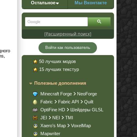
Остальное
Мы Вконтакте
[Расширенный поиск]
Войти как пользователь
дного
ns,
50 лучших модов
15 лучших текстур
Полезные дополнения
Minecraft Forge
NeoForge
Fabric
Fabric API
Quilt
OptiFine HD
Шейдеры GLSL
JEI
NEI
TMI
Xaero’s Map
VoxelMap
Mapwriter