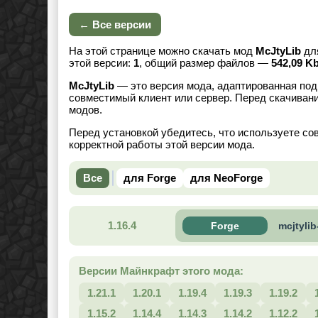
← Все версии
На этой странице можно скачать мод
McJtyLib
дл
этой версии:
1
, общий размер файлов —
542,09 K
McJtyLib
— это версия мода, адаптированная под
совместимый клиент или сервер. Перед скачивани
модов.
Перед установкой убедитесь, что используете со
корректной работы этой версии мода.
Все
для Forge
для NeoForge
1.16.4
Forge
mcjtylib
Версии Майнкрафт этого мода:
1.21.1
1.20.1
1.19.4
1.19.3
1.19.2
1.15.2
1.14.4
1.14.3
1.14.2
1.12.2