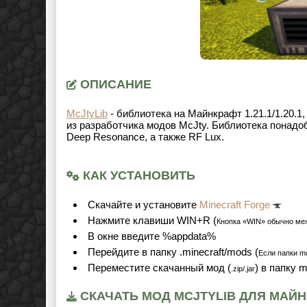
ОПИСАНИЕ
McJtyLib
- библиотека на Майнкрафт
1.21.1/1.20.1
из разработчика модов McJty. Библиотека понадо
Deep Resonance, а также RF Lux.
КАК УСТАНОВИТЬ
Cкачайте и установите
Minecraft Forge
Нажмите клавиши WIN+R (
Кнопка «WIN» обычно ме
В окне введите %appdata%
Перейдите в папку .minecraft/mods (
Если папки mo
Переместите скачанный мод (
) в папку 
.zip/.jar
СКАЧАТЬ МОД MCJTYLIB ДЛЯ МАЙНКР