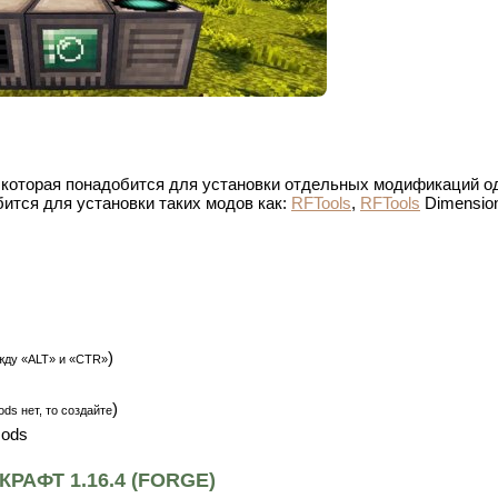
, которая понадобится для установки отдельных модификаций о
бится для установки таких модов как:
RFTools
,
RFTools
Dimensio
)
жду «ALT» и «CTR»
)
ds нет, то создайте
mods
АФТ 1.16.4 (FORGE)