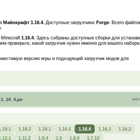
я
Майнкрафт 1.16.4
. Доступные загрузчики:
Forge
. Всего файло
b
.
 Minecraft
1.16.4
. Здесь собраны доступные сборки для установк
ем проверьте, какой загрузчик нужен именно для вашего набора
вместимую версию игры и подходящий загрузчик модов для
-1_16_4.jar
[542,
1.19.1
1.18.2
1.18.1
1.16.5
1.16.4
1.16.3
1.16.2
1.12.1
1.11.2
1.9.4
1.9
1.8.9
1.7.10