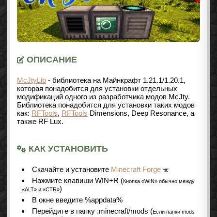
ОПИСАНИЕ
McJtyLib
- библиотека на Майнкрафт
1.21.1/1.20.1
,
которая понадобится для установки отдельных
модификаций одного из разработчика модов McJty.
Библиотека понадобится для установки таких модов
как:
RFTools
,
RFTools
Dimensions, Deep Resonance, а
также RF Lux.
КАК УСТАНОВИТЬ
Cкачайте и установите
Minecraft Forge
Нажмите клавиши WIN+R (
Кнопка «WIN» обычно между
)
«ALT» и «CTR»
В окне введите %appdata%
Перейдите в папку .minecraft/mods (
Если папки mods