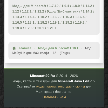
Моды для Minecraft
/
1.7.10
/
1.9.4
/
1.8.9
/
1.11.2
/
1.12
/
1.12.1
/
1.12.2
/
Ядра (Библиотеки)
/
1.14.2
/
1.14.3
/
1.14.4
/
1.15.2
/
1.16.2
/
1.16.3
/
1.16.4
/
1.16.5
/
1.18.1
/
1.18.2
/
1.19.1
/
1.19.2
/
1.19.3
/
1.19.4
/
1.20
/
1.20.1
/
1.21.1
Главная
›
Моды для Minecraft 1.18.1
›
Мод
McJtyLib для Майнкрафт 1.18.1 (Forge)
Minecraft20.Ru
© 2014 -
2026
моды, карты и текстуры для
Minecraft Java Edition
.
Скачивайте
моды
,
карты
,
текстуры
и
скины
для
Майнкрафт бесплатно.
Написать нам