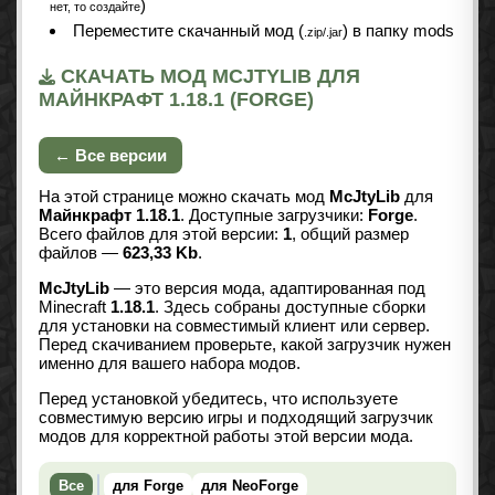
)
нет, то создайте
Переместите скачанный мод (
) в папку mods
.zip/.jar
СКАЧАТЬ МОД MCJTYLIB ДЛЯ
МАЙНКРАФТ 1.18.1 (FORGE)
← Все версии
На этой странице можно скачать мод
McJtyLib
для
Майнкрафт 1.18.1
. Доступные загрузчики:
Forge
.
Всего файлов для этой версии:
1
, общий размер
файлов —
623,33 Kb
.
McJtyLib
— это версия мода, адаптированная под
Minecraft
1.18.1
. Здесь собраны доступные сборки
для установки на совместимый клиент или сервер.
Перед скачиванием проверьте, какой загрузчик нужен
именно для вашего набора модов.
Перед установкой убедитесь, что используете
совместимую версию игры и подходящий загрузчик
модов для корректной работы этой версии мода.
Все
для Forge
для NeoForge