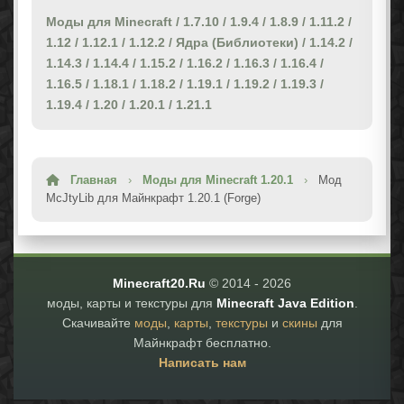
Моды для Minecraft
/
1.7.10
/
1.9.4
/
1.8.9
/
1.11.2
/
1.12
/
1.12.1
/
1.12.2
/
Ядра (Библиотеки)
/
1.14.2
/
1.14.3
/
1.14.4
/
1.15.2
/
1.16.2
/
1.16.3
/
1.16.4
/
1.16.5
/
1.18.1
/
1.18.2
/
1.19.1
/
1.19.2
/
1.19.3
/
1.19.4
/
1.20
/
1.20.1
/
1.21.1
Главная
›
Моды для Minecraft 1.20.1
›
Мод
McJtyLib для Майнкрафт 1.20.1 (Forge)
Minecraft20.Ru
© 2014 -
2026
моды, карты и текстуры для
Minecraft Java Edition
.
Скачивайте
моды
,
карты
,
текстуры
и
скины
для
Майнкрафт бесплатно.
Написать нам