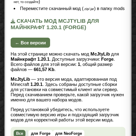
)
нет, то создайте
Переместите скачанный мод (
) в папку mods
.zip/.jar
СКАЧАТЬ МОД MCJTYLIB ДЛЯ
МАЙНКРАФТ 1.20.1 (FORGE)
← Все версии
На этой странице можно скачать мод
McJtyLib
для
Майнкрафт 1.20.1
. Доступные загрузчики:
Forge
.
Всего файлов для этой версии:
1
, общий размер
файлов —
661,57 Kb
.
McJtyLib
— это версия мода, адаптированная под
Minecraft
1.20.1
. Здесь собраны доступные сборки
для установки на совместимый клиент или сервер.
Перед скачиванием проверьте, какой загрузчик нужен
именно для вашего набора модов.
Перед установкой убедитесь, что используете
совместимую версию игры и подходящий загрузчик
модов для корректной работы этой версии мода.
Все
для Forge
для NeoForge