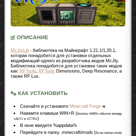
ОПИСАНИЕ
McJtyLib
- библиотека на Майнкрафт
1.21.1/1.20.1
,
которая понадобится для установки отдельных
модификаций одного из разработчика модов McJty.
Библиотека понадобится для установки таких модов
как:
RFTools
,
RFTools
Dimensions, Deep Resonance, а
также RF Lux.
КАК УСТАНОВИТЬ
Cкачайте и установите
Minecraft Forge
Нажмите клавиши WIN+R (
Кнопка «WIN» обычно между
)
«ALT» и «CTR»
В окне введите %appdata%
Перейдите в папку .minecraft/mods (
Если папки mods