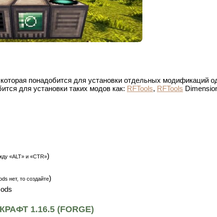
, которая понадобится для установки отдельных модификаций о
бится для установки таких модов как:
RFTools
,
RFTools
Dimensio
)
жду «ALT» и «CTR»
)
ds нет, то создайте
mods
АФТ 1.16.5 (FORGE)