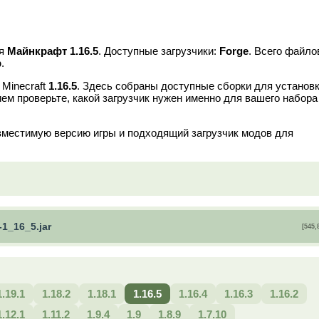
я
Майнкрафт 1.16.5
. Доступные загрузчики:
Forge
. Всего файло
b
.
 Minecraft
1.16.5
. Здесь собраны доступные сборки для установк
ем проверьте, какой загрузчик нужен именно для вашего набора
вместимую версию игры и подходящий загрузчик модов для
-1_16_5.jar
[545,
1.19.1
1.18.2
1.18.1
1.16.5
1.16.4
1.16.3
1.16.2
1.12.1
1.11.2
1.9.4
1.9
1.8.9
1.7.10