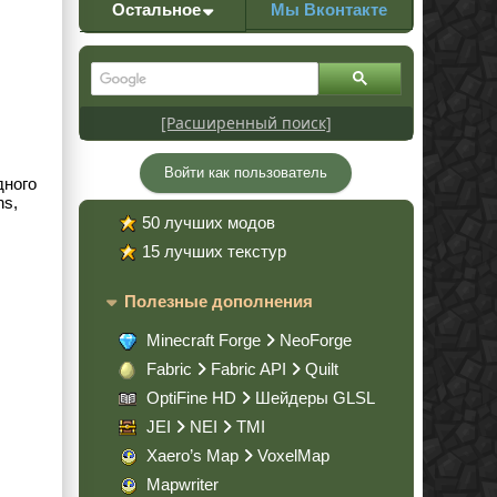
Остальное
Мы Вконтакте
[Расширенный поиск]
Войти как пользователь
дного
ns,
50 лучших модов
15 лучших текстур
Полезные дополнения
Minecraft Forge
NeoForge
Fabric
Fabric API
Quilt
OptiFine HD
Шейдеры GLSL
JEI
NEI
TMI
Xaero’s Map
VoxelMap
Mapwriter