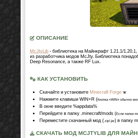
ОПИСАНИЕ
McJtyLib
- библиотека на Майнкрафт
1.21.1/1.20.1
из разработчика модов McJty. Библиотека понадо
Deep Resonance, а также RF Lux.
КАК УСТАНОВИТЬ
Cкачайте и установите
Minecraft Forge
Нажмите клавиши WIN+R (
Кнопка «WIN» обычно ме
В окне введите %appdata%
Перейдите в папку .minecraft/mods (
Если папки mo
Переместите скачанный мод (
) в папку 
.zip/.jar
СКАЧАТЬ МОД MCJTYLIB ДЛЯ МАЙНКР