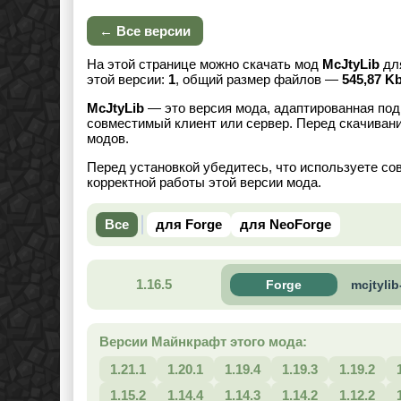
← Все версии
На этой странице можно скачать мод
McJtyLib
дл
этой версии:
1
, общий размер файлов —
545,87 K
McJtyLib
— это версия мода, адаптированная под
совместимый клиент или сервер. Перед скачивани
модов.
Перед установкой убедитесь, что используете со
корректной работы этой версии мода.
Все
для Forge
для NeoForge
1.16.5
Forge
mcjtylib
Версии Майнкрафт этого мода:
1.21.1
1.20.1
1.19.4
1.19.3
1.19.2
1.15.2
1.14.4
1.14.3
1.14.2
1.12.2