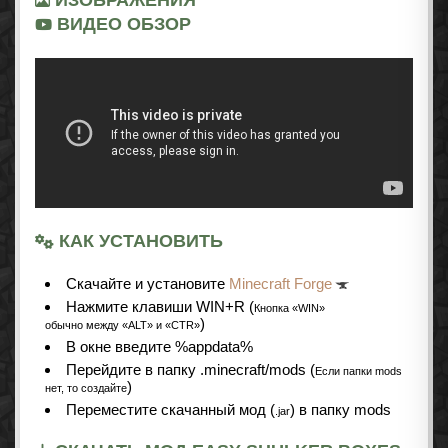
ИЗОБРАЖЕНИЯ
ВИДЕО ОБЗОР
КАК УСТАНОВИТЬ
Cкачайте и установите
Minecraft Forge
Нажмите клавиши WIN+R (
Кнопка «WIN»
)
обычно между «ALT» и «CTR»
В окне введите %appdata%
Перейдите в папку .minecraft/mods (
Если папки mods
)
нет, то создайте
Переместите скачанный мод (
) в папку mods
.jar