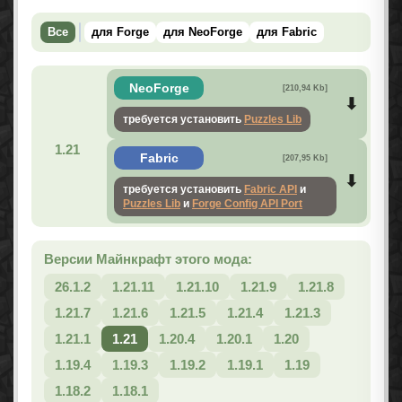
Все
для Forge
для NeoForge
для Fabric
NeoForge
[210,94 Kb]
требуется установить
Puzzles Lib
1.21
Fabric
[207,95 Kb]
требуется установить
Fabric API
и
Puzzles Lib
и
Forge Config API Port
Версии Майнкрафт этого мода:
26.1.2
1.21.11
1.21.10
1.21.9
1.21.8
1.21.7
1.21.6
1.21.5
1.21.4
1.21.3
1.21.1
1.21
1.20.4
1.20.1
1.20
1.19.4
1.19.3
1.19.2
1.19.1
1.19
1.18.2
1.18.1