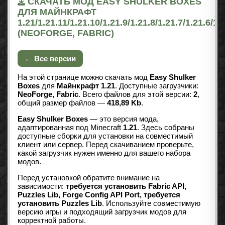
СКАЧАТЬ МОД EASY SHULKER BOXES
ДЛЯ МАЙНКРАФТ
1.21/1.21.11/1.21.10/1.21.9/1.21.8/1.21.7/1.21.6/1.
(NEOFORGE, FABRIC)
← Все версии
На этой странице можно скачать мод
Easy Shulker
Boxes
для
Майнкрафт 1.21
. Доступные загрузчики:
NeoForge, Fabric
. Всего файлов для этой версии:
2
,
общий размер файлов —
418,89 Kb
.
Easy Shulker Boxes
— это версия мода,
адаптированная под Minecraft
1.21
. Здесь собраны
доступные сборки для установки на совместимый
клиент или сервер. Перед скачиванием проверьте,
какой загрузчик нужен именно для вашего набора
модов.
Перед установкой обратите внимание на
зависимости:
требуется установить Fabric API,
Puzzles Lib, Forge Config API Port, требуется
установить Puzzles Lib
. Используйте совместимую
версию игры и подходящий загрузчик модов для
корректной работы.