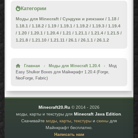
Категории
Моды для Minecraft
/
Сундуки и рюкзаки
/
1.18
/
1.18.1
/
1.18.2
/
1.19
/
1.19.1
/
1.19.2
/
1.19.3
/
1.19.4
/
1.20
/
1.20.1
/
1.20.4
/
1.21
/
1.21.1
/
1.21.4
/
1.21.5
/
1.21.8
/
1.21.10
/
1.21.11
/
26.1
/
26.1.1
/
26.1.2
Главная
›
Моды для Minecraft 1.20.4
›
Мод
Easy Shulker Boxes для Майнкрафт 1.20.4 (Forge,
NeoForge, Fabric)
Minecraft20.Ru
© 2014 -
2026
моды, карты и текстуры для
Minecraft Java Edition
.
Скачивайте
моды
,
карты
,
текстуры
и
скины
для
Майнкрафт бесплатно.
Написать нам