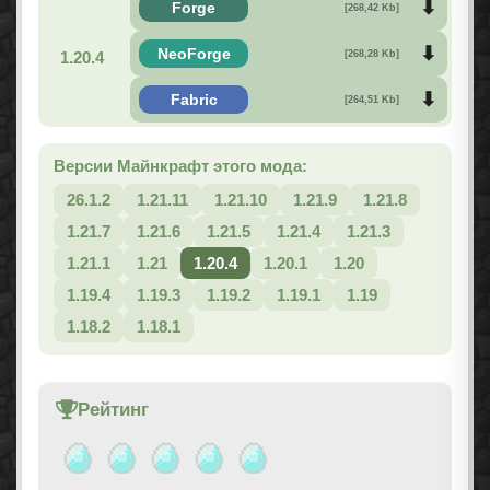
Forge
[268,42 Kb]
NeoForge
1.20.4
[268,28 Kb]
Fabric
[264,51 Kb]
Версии Майнкрафт этого мода:
26.1.2
1.21.11
1.21.10
1.21.9
1.21.8
1.21.7
1.21.6
1.21.5
1.21.4
1.21.3
1.21.1
1.21
1.20.4
1.20.1
1.20
1.19.4
1.19.3
1.19.2
1.19.1
1.19
1.18.2
1.18.1
Рейтинг