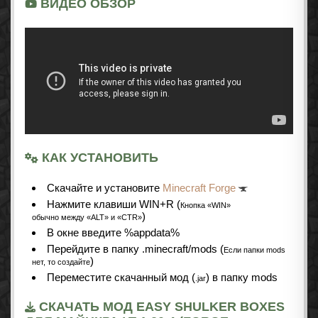
ВИДЕО ОБЗОР
КАК УСТАНОВИТЬ
Cкачайте и установите
Minecraft Forge
Нажмите клавиши WIN+R (
Кнопка «WIN»
)
обычно между «ALT» и «CTR»
В окне введите %appdata%
Перейдите в папку .minecraft/mods (
Если папки mods
)
нет, то создайте
Переместите скачанный мод (
) в папку mods
.jar
СКАЧАТЬ МОД EASY SHULKER BOXES