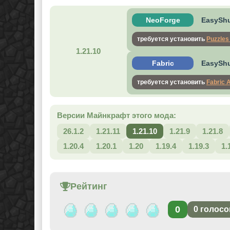
NeoForge
EasyShu
требуется установить
Puzzles
1.21.10
Fabric
EasyShu
требуется установить
Fabric 
Версии Майнкрафт этого мода:
26.1.2
1.21.11
1.21.10
1.21.9
1.21.8
1.20.4
1.20.1
1.20
1.19.4
1.19.3
1.
Рейтинг
0
0
голосо