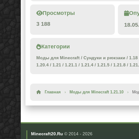
Просмотры
Оп
3 188
18.05
Категории
Моды для Minecraft
/
Сундуки и рюкзаки
/
1.18
1.20.4
/
1.21
/
1.21.1
/
1.21.4
/
1.21.5
/
1.21.8
/
1.21
Главная
›
Моды для Minecraft 1.21.10
›
Мод
Minecraft20.Ru
© 2014 -
2026