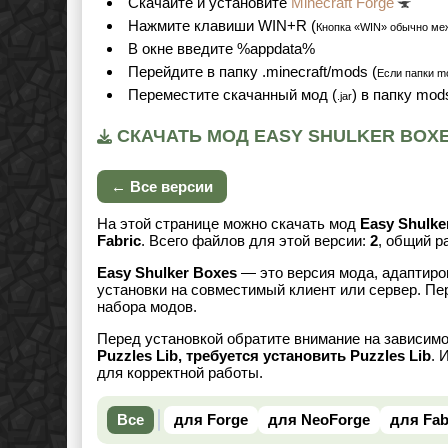
Cкачайте и установите
Minecraft Forge
Нажмите клавиши WIN+R (
Кнопка «WIN» обычно ме
В окне введите %appdata%
Перейдите в папку .minecraft/mods (
Если папки mo
Переместите скачанный мод (
) в папку mod
.jar
СКАЧАТЬ МОД EASY SHULKER BOXES
← Все версии
На этой странице можно скачать мод
Easy Shulke
Fabric
. Всего файлов для этой версии:
2
, общий 
Easy Shulker Boxes
— это версия мода, адаптиро
установки на совместимый клиент или сервер. Пе
набора модов.
Перед установкой обратите внимание на зависим
Puzzles Lib, требуется установить Puzzles Lib
. 
для корректной работы.
Все
для Forge
для NeoForge
для Fab