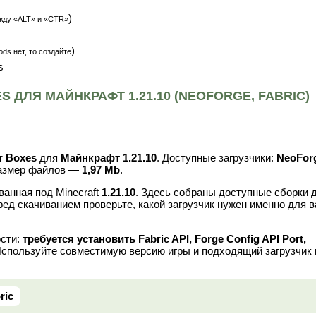
)
жду «ALT» и «CTR»
)
ds нет, то создайте
s
 ДЛЯ МАЙНКРАФТ 1.21.10 (NEOFORGE, FABRIC)
r Boxes
для
Майнкрафт 1.21.10
. Доступные загрузчики:
NeoFor
размер файлов —
1,97 Mb
.
ванная под Minecraft
1.21.10
. Здесь собраны доступные сборки 
ред скачиванием проверьте, какой загрузчик нужен именно для 
ости:
требуется установить Fabric API, Forge Config API Port,
Используйте совместимую версию игры и подходящий загрузчик
ric