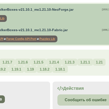
lkerBoxes-v21.10.1_mc1.21.10-NeoForge.jar
[1010,
 Lib
lkerBoxes-v21.10.1_mc1.21.10-Fabric.jar
[1006,
API
и
Forge Config API Port
и
Puzzles Lib
1.21.7
1.21.6
1.21.5
1.21.4
1.21.3
1.21.1
1.21
19.2
1.19.1
1.19
1.18.2
1.18.1
Действия
в
Сообщить об ошибке