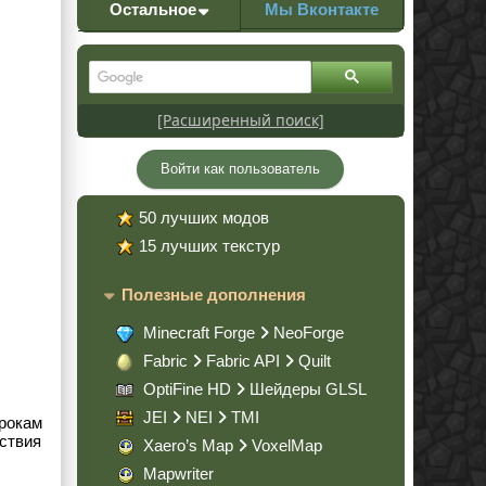
Остальное
Мы Вконтакте
[Расширенный поиск]
Войти как пользователь
50 лучших модов
15 лучших текстур
Полезные дополнения
Minecraft Forge
NeoForge
Fabric
Fabric API
Quilt
OptiFine HD
Шейдеры GLSL
JEI
NEI
TMI
грокам
йствия
Xaero’s Map
VoxelMap
Mapwriter