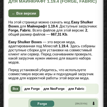
ДЛЯ МАЙНКРАФТ 1.19.4 (FORGE, FABRIC)
← Все версии
На этой странице можно скачать мод
Easy Shulker
Boxes
для
Майнкрафт 1.19.4
. Доступные загрузчики:
Forge, Fabric
. Всего файлов для этой версии:
2
,
общий размер файлов —
667,31 Kb
.
Easy Shulker Boxes
— это версия мода,
адаптированная под Minecraft
1.19.4
. Здесь собраны
доступные сборки для установки на совместимый
клиент или сервер. Перед скачиванием проверьте,
какой загрузчик нужен именно для вашего набора
модов.
Перед установкой убедитесь, что используете
совместимую версию игры и подходящий загрузчик
модов для корректной работы этой версии мода.
Все
для Forge
для NeoForge
для Fabric
Forge
[304,53 Kb]