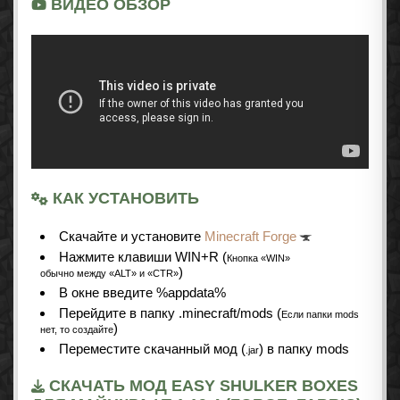
ВИДЕО ОБЗОР
КАК УСТАНОВИТЬ
Cкачайте и установите
Minecraft Forge
Нажмите клавиши WIN+R (
Кнопка «WIN»
)
обычно между «ALT» и «CTR»
В окне введите %appdata%
Перейдите в папку .minecraft/mods (
Если папки mods
)
нет, то создайте
Переместите скачанный мод (
) в папку mods
.jar
СКАЧАТЬ МОД EASY SHULKER BOXES