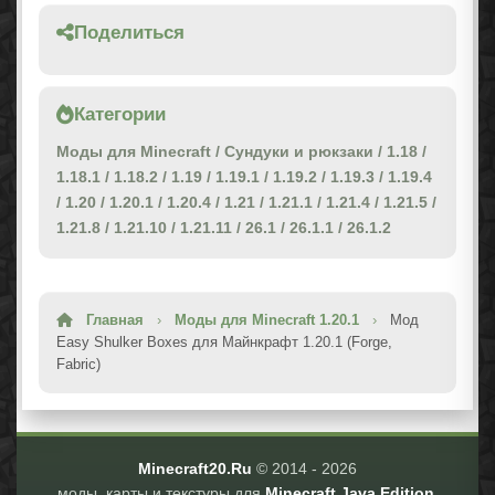
Поделиться
Категории
Моды для Minecraft
/
Сундуки и рюкзаки
/
1.18
/
1.18.1
/
1.18.2
/
1.19
/
1.19.1
/
1.19.2
/
1.19.3
/
1.19.4
/
1.20
/
1.20.1
/
1.20.4
/
1.21
/
1.21.1
/
1.21.4
/
1.21.5
/
1.21.8
/
1.21.10
/
1.21.11
/
26.1
/
26.1.1
/
26.1.2
Главная
›
Моды для Minecraft 1.20.1
›
Мод
Easy Shulker Boxes для Майнкрафт 1.20.1 (Forge,
Fabric)
Minecraft20.Ru
© 2014 -
2026
моды, карты и текстуры для
Minecraft Java Edition
.