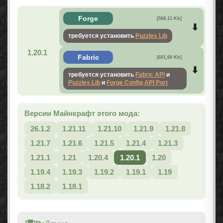
Forge
[568,11 Kb]
требуется установить
Puzzles Lib
1.20.1
Fabric
[601,68 Kb]
требуется установить
Fabric API
и
Puzzles Lib
и
Forge Config API Port
Версии Майнкрафт этого мода:
26.1.2
1.21.11
1.21.10
1.21.9
1.21.8
1.21.7
1.21.6
1.21.5
1.21.4
1.21.3
1.21.1
1.21
1.20.4
1.20.1
1.20
1.19.4
1.19.3
1.19.2
1.19.1
1.19
1.18.2
1.18.1