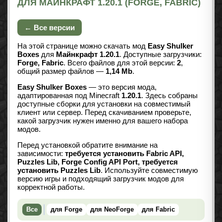
ДЛЯ МАЙНКРАФТ 1.20.1 (FORGE, FABRIC)
← Все версии
На этой странице можно скачать мод
Easy Shulker
Boxes
для
Майнкрафт 1.20.1
. Доступные загрузчики:
Forge, Fabric
. Всего файлов для этой версии:
2
,
общий размер файлов —
1,14 Mb
.
Easy Shulker Boxes
— это версия мода,
адаптированная под Minecraft
1.20.1
. Здесь собраны
доступные сборки для установки на совместимый
клиент или сервер. Перед скачиванием проверьте,
какой загрузчик нужен именно для вашего набора
модов.
Перед установкой обратите внимание на
зависимости:
требуется установить Fabric API,
Puzzles Lib, Forge Config API Port, требуется
установить Puzzles Lib
. Используйте совместимую
версию игры и подходящий загрузчик модов для
корректной работы.
Все
для Forge
для NeoForge
для Fabric