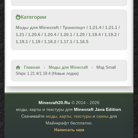
Категории
Моды для Minecraft
/
Транспорт
/
1.21.4
/
1.21.1
/
1.21
/
1.20.6
/
1.20.4
/
1.20.1
/
1.20
/
1.19.4
/
1.19.2
/
1.19.1
/
1.19
/
1.18.2
/
1.17.1
/
1.16.5
Главная
›
Моды для Minecraft
›
Мод Small
Ships 1.21.4/1.19.4 (Новые лодки)
Minecraft20.Ru
© 2014 -
2026
моды, карты и текстуры для
Minecraft Java Edition
.
Скачивайте
моды
,
карты
,
текстуры
и
скины
для
Майнкрафт бесплатно.
Написать нам