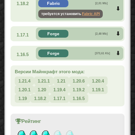
1.18.2
Fabric
[2,01 Mb]
требуется установить
Fabric API
Forge
1.17.1
[2,48 Mb]
Forge
1.16.5
[373,61 Kb]
Версии Майнкрафт этого мода:
1.21.4
1.21.1
1.21
1.20.6
1.20.4
1.20.1
1.20
1.19.4
1.19.2
1.19.1
1.19
1.18.2
1.17.1
1.16.5
Рейтинг