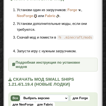
Установи один из загрузчиков:
Forge
,
NeoForge
или
Fabric
.
Установи дополнительные моды, если они
требуются.
Скачай мод и помести в
📂 .minecraft/mods
Запусти игру с нужным загрузчиком.
Подробная инструкция по установке
📘
модов
СКАЧАТЬ МОД SMALL SHIPS
1.21.4/1.19.4 (НОВЫЕ ЛОДКИ)
Все
для Forge
для NeoForge
для Fabric