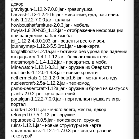
декор
gravitygun-1.12.2-7.0.0.jar - гравипушка
harvest-1.12-1.2.4-16.jar - животные, еда, растения.
hats-1.12.2-7.0.0.jar - шляпы
howboutthatfurniture-2.0.3.jar - мебель
hwyla-1.8.20-b35_1.12.jar - отображение информации
при наведении на блок\моба
jei_1.12.2-4.8.0.103.jar - рецепты всего и вся.
journeymap-1.12.2-5.5.0rc1.jar - миникарта
longfallboots-1.2.1a.jar - ботинки без урона при падении
megaquarry-1.4.1-1.12.jar - блок автокопателя
metamorph-1.1.4-1.12.jar - превратись в моба
Minewatch-1.12.1-3.3.1.jar - оружие из Овервотч
multibeds-1.12.0-1.4.3.jar - новые кровати
nethermetals-1.12-1.2.0-beta1.6.jar - металлы в аду
nuclearcraft-2.5a-1.12.2.jar - техномод
pams-desertcraft-1.12a.jar - оружие и броня из кактусов
plants-2.0.2.jar - куча растений
portalgun-1.12.2-7.0.0.jar - портальная пушка из игры
портал
quark-r1.3-111.jar - много всего, жесты, декор
reforged-0.7.5-1.12.jar - оружие
repurpose-1.0.0.5.jar - полезности, оружие
ruins-1.12.1.jar - новые структуры на карте
shearmadness-1.12.1-1.7.0.3.jar - овцы с разной
текстурой