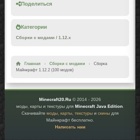
Поделиться
Категории
Сборки с модами
/
1.12.x
Главная
›
Сборки с модами
›
Сборка
Майнкрафт 1.12.2 (100 модов)
Minecraft20.Ru
© 2014 -
2026
моды, карты и текстуры для
Minecraft Java Edition
.
Скачивайте
моды
,
карты
,
текстуры
и
скины
для
Майнкрафт бесплатно.
Написать нам