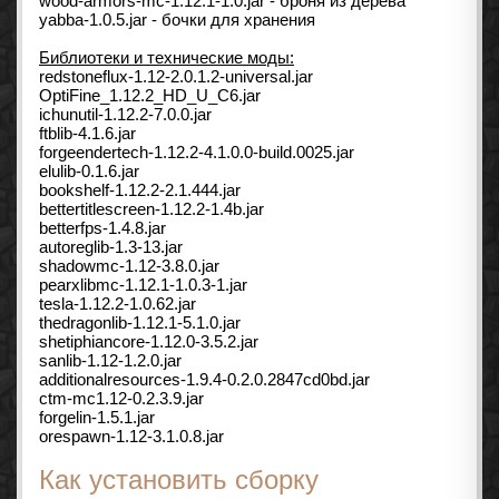
wood-armors-mc-1.12.1-1.0.jar - броня из дерева
yabba-1.0.5.jar - бочки для хранения
Библиотеки и технические моды:
redstoneflux-1.12-2.0.1.2-universal.jar
OptiFine_1.12.2_HD_U_C6.jar
ichunutil-1.12.2-7.0.0.jar
ftblib-4.1.6.jar
forgeendertech-1.12.2-4.1.0.0-build.0025.jar
elulib-0.1.6.jar
bookshelf-1.12.2-2.1.444.jar
bettertitlescreen-1.12.2-1.4b.jar
betterfps-1.4.8.jar
autoreglib-1.3-13.jar
shadowmc-1.12-3.8.0.jar
pearxlibmc-1.12.1-1.0.3-1.jar
tesla-1.12.2-1.0.62.jar
thedragonlib-1.12.1-5.1.0.jar
shetiphiancore-1.12.0-3.5.2.jar
sanlib-1.12-1.2.0.jar
additionalresources-1.9.4-0.2.0.2847cd0bd.jar
ctm-mc1.12-0.2.3.9.jar
forgelin-1.5.1.jar
orespawn-1.12-3.1.0.8.jar
Как установить сборку