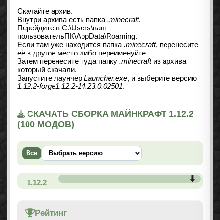
Скачайте архив.
Внутри архива есть папка
.minecraft
.
Перейдите в C:\Users\ваш
пользовательПК\AppData\Roaming.
Если там уже находится папка
.minecraft
, перенесите
её в другое место либо переименуйте.
Затем перенесите туда папку
.minecraft
из архива
который скачали.
Запустите лаунчер
Launcher.exe
, и выберите версию
1.12.2-forge1.12.2-14.23.0.02501
.
СКАЧАТЬ СБОРКА МАЙНКРАФТ 1.12.2
(100 МОДОВ)
Все
1.12.2
Рейтинг