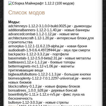
Список модов
Моды:
adchimneys-1.12.2-3.1.0.0-build.0025.jar - дымоходы
additionalbanners-1.12.2-1.1.40.jar - новые баннеры
advancedcombat-1.1.2-1.12.jar - новые мечи
architecturecraft-1.12-1.20.jar - интересные блоки для
строительства
armorplus-1.12.1-11.6.2.19-alpha.jar - новая броня
audiodeath-1.9-0.6.4.4972ff444.jar - звук при смерти
backpacks-1.12.2-3.3.2.jar - портфели
basemetals-1.12-2.5.0-beta2.31.jar - новые металлы
battleaxes1.12.x-1.1.2.jar - боевые топоры
bettermagnets-mc1.12-v1.06.jar - магниты
притягивающие вещи
bigbeautifulbuttons-1.12.2-1.1.3.jar - большие кнопки
biomesoplenty-1.12.2-7.0.1.2297-universal.jar - много
новых биомов
blockcraftery-0.1.2.jar - новые формы блоков
bonsaitrees_1.0.0_b28.jar - деревья бонсай
bowinfinityfix-1.11.x-1.12.x-rv5.jar - фикс лука на
бесконечность
bullseye-1.12-3.0.3.jar - новые стрелы