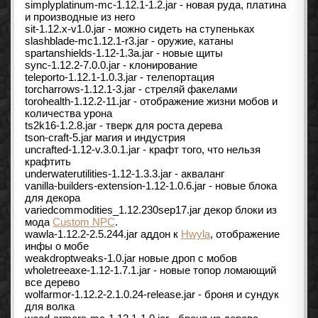
simplyplatinum-mc-1.12.1-1.2.jar - новая руда, платина
и производные из него
sit-1.12.x-v1.0.jar - можно сидеть на ступеньках
slashblade-mc1.12.1-r3.jar - оружие, катаны
spartanshields-1.12-1.3a.jar - новые щиты
sync-1.12.2-7.0.0.jar - клонирование
teleporto-1.12.1-1.0.3.jar - телепортация
torcharrows-1.12.1-3.jar - стреляй факелами
torohealth-1.12.2-11.jar - отображение жизни мобов и
количества урона
ts2k16-1.2.8.jar - тверк для роста дерева
tson-craft-5.jar магия и индустрия
uncrafted-1.12-v.3.0.1.jar - крафт того, что нельзя
крафтить
underwaterutilities-1.12-1.3.3.jar - акваланг
vanilla-builders-extension-1.12-1.0.6.jar - новые блока
для декора
variedcommodities_1.12.230sep17.jar декор блоки из
мода
Custom NPC
.
wawla-1.12.2-2.5.244.jar аддон к
Hwyla
, отображение
инфы о мобе
weakdroptweaks-1.0.jar новые дроп с мобов
wholetreeaxe-1.12-1.7.1.jar - новые топор ломающий
все дерево
wolfarmor-1.12.2-2.1.0.24-release.jar - броня и сундук
для волка