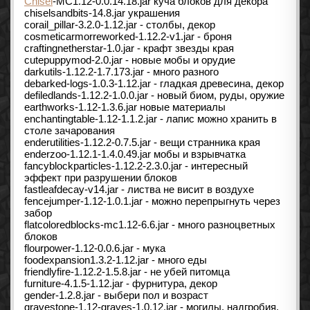
Chisel
-MC1.12-0.0.14.18.jar куча блоков для декора
chiselsandbits-14.8.jar украшения
corail_pillar-3.2.0-1.12.jar - столбы, декор
cosmeticarmorreworked-1.12.2-v1.jar - броня
craftingnetherstar-1.0.jar - крафт звезды края
cutepuppymod-2.0.jar - новые мобы и орудие
darkutils-1.12.2-1.7.173.jar - много разного
debarked-logs-1.0.3-1.12.jar - гладкая древесина, декор
defiledlands-1.12.2-1.0.0.jar - новый биом, руды, оружие
earthworks-1.12-1.3.6.jar новые материалы
enchantingtable-1.12-1.1.2.jar - лапис можно хранить в
столе зачарования
enderutilities-1.12.2-0.7.5.jar - вещи странника края
enderzoo-1.12.1-1.4.0.49.jar мобы и взрывчатка
fancyblockparticles-1.12.2-2.3.0.jar - интересный
эффект при разрушении блоков
fastleafdecay-v14.jar - листва не висит в воздухе
fencejumper-1.12-1.0.1.jar - можно перепрыгнуть через
забор
flatcoloredblocks-mc1.12-6.6.jar - много разноцветных
блоков
flourpower-1.12-0.0.6.jar - мука
foodexpansion1.3.2-1.12.jar - много еды
friendlyfire-1.12.2-1.5.8.jar - не убей питомца
furniture-4.1.5-1.12.jar - фурнитура, декор
gender-1.2.8.jar - выбери пол и возраст
gravestone-1.12-graves-1.0.12.jar - могилы, надгробия,