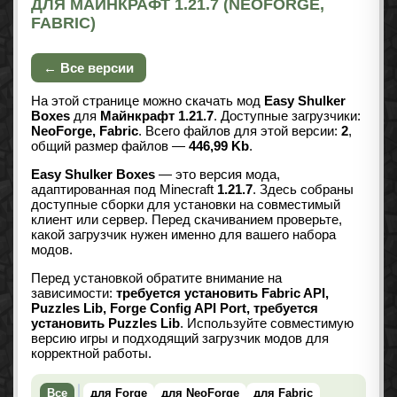
ДЛЯ МАЙНКРАФТ 1.21.7 (NEOFORGE,
FABRIC)
← Все версии
На этой странице можно скачать мод
Easy Shulker
Boxes
для
Майнкрафт 1.21.7
. Доступные загрузчики:
NeoForge, Fabric
. Всего файлов для этой версии:
2
,
общий размер файлов —
446,99 Kb
.
Easy Shulker Boxes
— это версия мода,
адаптированная под Minecraft
1.21.7
. Здесь собраны
доступные сборки для установки на совместимый
клиент или сервер. Перед скачиванием проверьте,
какой загрузчик нужен именно для вашего набора
модов.
Перед установкой обратите внимание на
зависимости:
требуется установить Fabric API,
Puzzles Lib, Forge Config API Port, требуется
установить Puzzles Lib
. Используйте совместимую
версию игры и подходящий загрузчик модов для
корректной работы.
Все
для Forge
для NeoForge
для Fabric