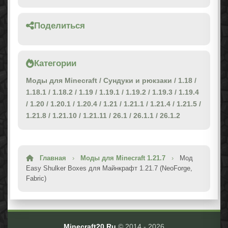
Поделиться
Категории
Моды для Minecraft
/
Сундуки и рюкзаки
/
1.18
/
1.18.1
/
1.18.2
/
1.19
/
1.19.1
/
1.19.2
/
1.19.3
/
1.19.4
/
1.20
/
1.20.1
/
1.20.4
/
1.21
/
1.21.1
/
1.21.4
/
1.21.5
/
1.21.8
/
1.21.10
/
1.21.11
/
26.1
/
26.1.1
/
26.1.2
Главная
›
Моды для Minecraft 1.21.7
›
Мод
Easy Shulker Boxes для Майнкрафт 1.21.7 (NeoForge,
Fabric)
Minecraft20.Ru
© 2014 -
2026