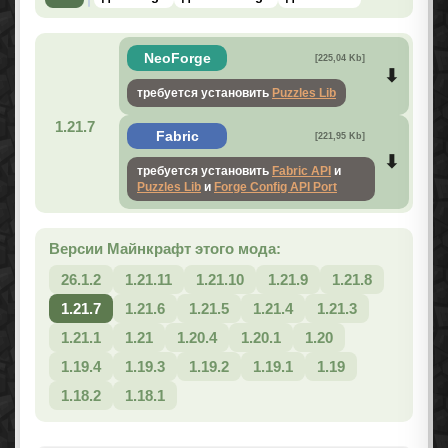
NeoForge
[225,04 Kb]
требуется установить
Puzzles Lib
1.21.7
Fabric
[221,95 Kb]
требуется установить
Fabric API
и
Puzzles Lib
и
Forge Config API Port
Версии Майнкрафт этого мода:
26.1.2
1.21.11
1.21.10
1.21.9
1.21.8
1.21.7
1.21.6
1.21.5
1.21.4
1.21.3
1.21.1
1.21
1.20.4
1.20.1
1.20
1.19.4
1.19.3
1.19.2
1.19.1
1.19
1.18.2
1.18.1