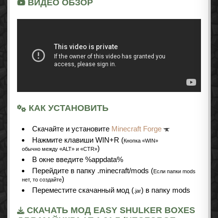
ВИДЕО ОБЗОР
КАК УСТАНОВИТЬ
Cкачайте и установите
Minecraft Forge
Нажмите клавиши WIN+R (
Кнопка «WIN»
)
обычно между «ALT» и «CTR»
В окне введите %appdata%
Перейдите в папку .minecraft/mods (
Если папки mods
)
нет, то создайте
Переместите скачанный мод (
) в папку mods
.jar
СКАЧАТЬ МОД EASY SHULKER BOXES