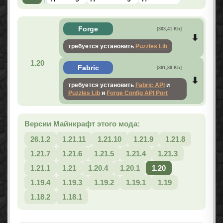
Forge
[303,41 Kb]
требуется установить
Puzzles Lib
1.20
Fabric
[361,89 Kb]
требуется установить
Fabric API
и
Puzzles Lib
и
Forge Config API Port
Версии Майнкрафт этого мода:
26.1.2
1.21.11
1.21.10
1.21.9
1.21.8
1.21.7
1.21.6
1.21.5
1.21.4
1.21.3
1.21.1
1.21
1.20.4
1.20.1
1.20
1.19.4
1.19.3
1.19.2
1.19.1
1.19
1.18.2
1.18.1