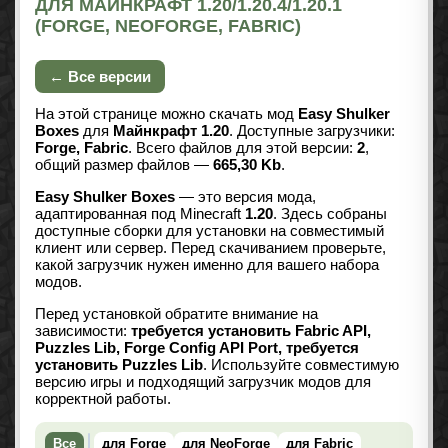
ДЛЯ МАЙНКРАФТ 1.20/1.20.4/1.20.1
(FORGE, NEOFORGE, FABRIC)
← Все версии
На этой странице можно скачать мод
Easy Shulker
Boxes
для
Майнкрафт 1.20
. Доступные загрузчики:
Forge, Fabric
. Всего файлов для этой версии:
2
,
общий размер файлов —
665,30 Kb
.
Easy Shulker Boxes
— это версия мода,
адаптированная под Minecraft
1.20
. Здесь собраны
доступные сборки для установки на совместимый
клиент или сервер. Перед скачиванием проверьте,
какой загрузчик нужен именно для вашего набора
модов.
Перед установкой обратите внимание на
зависимости:
требуется установить Fabric API,
Puzzles Lib, Forge Config API Port, требуется
установить Puzzles Lib
. Используйте совместимую
версию игры и подходящий загрузчик модов для
корректной работы.
Все
для Forge
для NeoForge
для Fabric