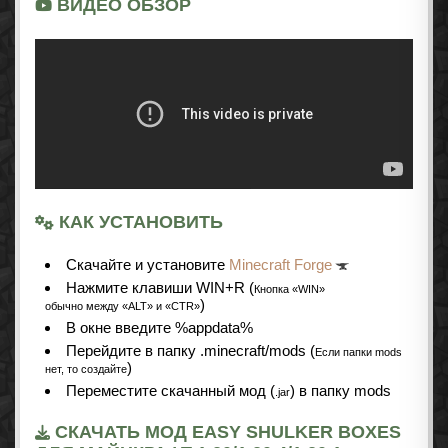
ВИДЕО ОБЗОР
КАК УСТАНОВИТЬ
Cкачайте и установите
Minecraft Forge
Нажмите клавиши WIN+R (
Кнопка «WIN»
)
обычно между «ALT» и «CTR»
В окне введите %appdata%
Перейдите в папку .minecraft/mods (
Если папки mods
)
нет, то создайте
Переместите скачанный мод (
) в папку mods
.jar
СКАЧАТЬ МОД EASY SHULKER BOXES