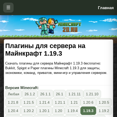
☰
Главная
Плагины для сервера на
Майнкрафт 1.19.3
Скачать плагины для сервера Майнкрафт 1.19.3 бесплатно:
Bukkit, Spigot и Paper плагины Minecraft 1.19.3 для защиты,
экономики, команд, приватов, мини-игр и управления сервером.
Версия Minecraft:
Любая
26.1.2
26.1.1
26.1
1.21.11
1.21.10
1.21.8
1.21.5
1.21.4
1.21.1
1.21
1.20.6
1.20.5
1.20.4
1.20.2
1.20.1
1.20
1.19.4
1.19.3
1.19.2