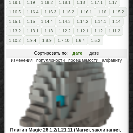
1.19.1
1.19
1.18.2
1.18.1
1.18
1.17.1
1.17
1.16.5
1.16.4
1.16.3
1.16.2
1.16.1
1.16
1.15.2
1.15.1
1.15
1.14.4
1.14.3
1.14.2
1.14.1
1.14
1.13.2
1.13.1
1.13
1.12.2
1.12.1
1.12
1.11.2
1.10.2
1.9.4
1.8.9
1.7.10
1.6.4
1.5.2
Сортировать по:
дате
дате
изменения
популярности
посещаемости
алфавиту
Плагин Magic 26.1.2/1.21.11 (Магия, заклинания,