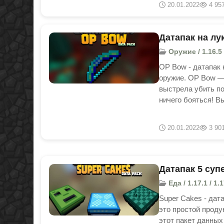
20.01.2022
4 95
Датапак на лу
Оружие / 1.16.5
OP Bow - датапак 
оружие. OP Bow —
выстрела убить по
ничего бояться! В
20.01.2022
3 90
Датапак 5 супе
Еда / 1.17.1 / 1.
Super Cakes - дат
это простой проду
этот пакет данных