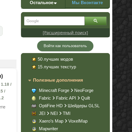
Остальное
Мы Вконтакте
[Расширенный поиск]
Войти как пользователь
50 лучших модов
15 лучших текстур
в)
Полезные дополнения
1.18 /
Minecraft Forge
NeoForge
.5 /
6.2
Fabric
Fabric API
Quilt
OptiFine HD
Шейдеры GLSL
ете
JEI
NEI
TMI
Xaero’s Map
VoxelMap
Mapwriter