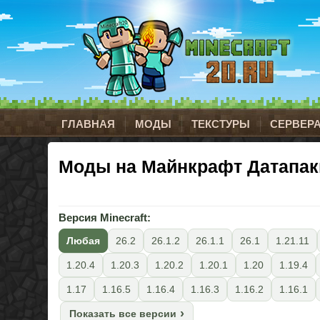
ГЛАВНАЯ
МОДЫ
ТЕКСТУРЫ
СЕРВЕР
Моды на Майнкрафт Датапак
Версия Minecraft:
Любая
26.2
26.1.2
26.1.1
26.1
1.21.11
1.20.4
1.20.3
1.20.2
1.20.1
1.20
1.19.4
1.17
1.16.5
1.16.4
1.16.3
1.16.2
1.16.1
Показать все версии