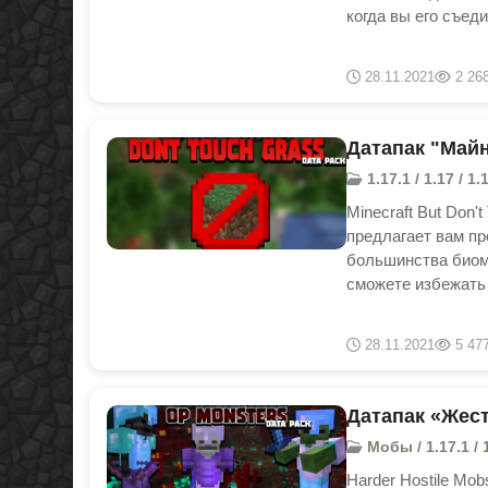
когда вы его съед
28.11.2021
2 26
Датапак "Майнк
1.17.1 / 1.17 / 1.
Minecraft But Don'
предлагает вам пр
большинства биомо
сможете избежать
28.11.2021
5 47
Датапак «Жест
Мобы / 1.17.1 / 1.
Harder Hostile Mo