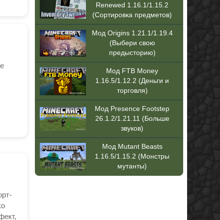
Renewed 1.16.1/1.15.2
(Сортировка предметов)
Мод Origins 1.21.1/1.19.4
(Выбери свою
предысторию)
ое
Мод FTB Money
1.16.5/1.12.2 (Деньги и
торговля)
Мод Presence Footstep
26.1.2/1.21.11 (Больше
звуков)
Мод Mutant Beasts
1.16.5/1.15.2 (Монстры
мутанты)
орт-
ко
фект,