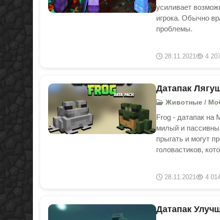
усиливает возможн
игрока. Обычно в
проблемы.
28.11.2021
4 20
Датапак Лягуш
Животные / Мобы
Frog - датапак на 
милый и пассивны
прыгать и могут п
головастиков, кот
28.11.2021
4 01
Датапак Улучш