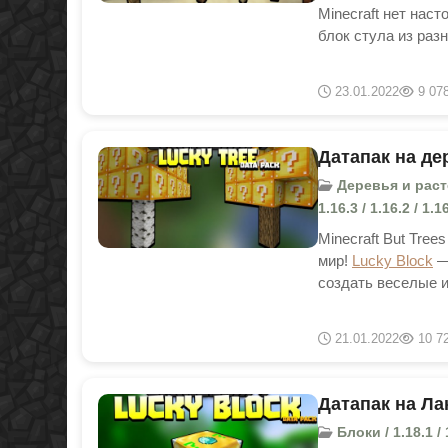
Minecraft нет нас
блок стула из раз
23.01.2022
9 07
Датапак на дер
Деревья и растени
1.16.3 / 1.16.2 / 1.
Minecraft But Tree
мир!
Lucky Block
—
создать веселые 
21.01.2022
10 7
Датапак на Лак
Блоки / 1.18.1 / 1