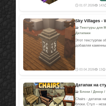
01.07.2026
143
Sky Villages -
Текстуры для Mine
Датапаки
Этот текстурпак о
добавляя каменны
03.04.2026
13
Датапак на сту
Блоки / Декор / 
Chairs - датапак 
блоки. Стул – нез