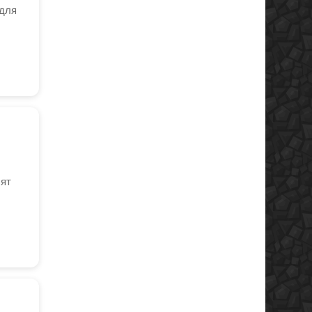
 для
бят