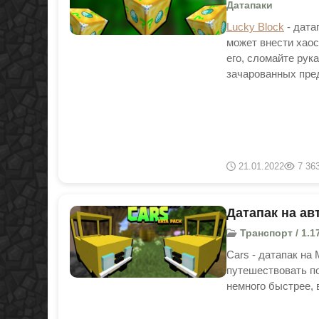
Датапаки
Lucky Block
- дата
может внести хаос
его, сломайте рук
зачарованных пре
21.01.2022
7 36
Датапак на ав
Транспорт / 1.1
Cars - датапак на
путешествовать по
немного быстрее, 