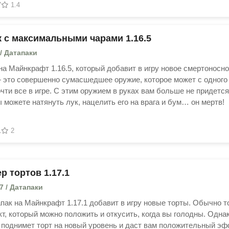
7
1.4
к с максимальными чарами 1.16.5
 / Датапаки
на Майнкрафт 1.16.5, который добавит в игру новое смертоносн
 это совершенно сумасшедшее оружие, которое может с одного
чти все в игре. С этим оружием в руках вам больше не придется
ы можете натянуть лук, нацелить его на врага и бум… он мертв!
1
2
р тортов 1.17.1
17 / Датапаки
апак на Майнкрафт 1.17.1 добавит в игру новые торты. Обычно т
кт, который можно положить и откусить, когда вы голодны. Одна
 поднимет торт на новый уровень и даст вам положительный эф