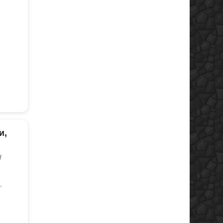
и,
/
,