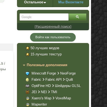
Остальное
Мы Вконтакте
[Расширенный поиск]
Войти как пользователь
50 лучших модов
15 лучших текстур
.5 /
Полезные дополнения
туры
Minecraft Forge
NeoForge
Fabric
Fabric API
Quilt
OptiFine HD
Шейдеры GLSL
JEI
NEI
TMI
Xaero’s Map
VoxelMap
Mapwriter