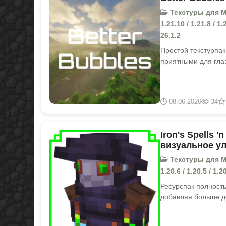
Текстуры для Min
1.21.10 / 1.21.8 / 1.2
26.1.2
Простой текстурпак
приятными для глаз
08.06.2026
34
Iron's Spells 
визуальное ул
Текстуры для Min
1.20.6 / 1.20.5 / 1.20
Ресурспак полность
добавляя больше д