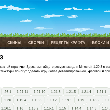
А
СКИНЫ
СБОРКИ
РЕЦЕПТЫ КРАФТА
БЛОКИ И
3
 этой странице. Здесь вы найдёте ресурспаки для Minecraft 1.20.3 с р
текстуры помогут сделать игру более детализированной, красивой и пр
26.1
1.21.11
1.21.10
1.21.8
1.21.5
1.21.4
1.21.1
1.20
1.19.4
1.19.3
1.19.2
1.19.1
1.19
1.18.2
1.1
1.16.1
1.16
1.15.2
1.15.1
1.15
1.14.4
1.14.3
1.14