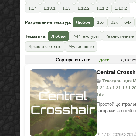
1.14
1.13.1
1.13
1.12.2
1.11.2
1.10.2
Разрешение текстур:
Любое
16x
32x
64x
Тематика:
Любая
PvP текстуры
Реалистичные
Яркие и светлые
Мультяшные
Сортировать по:
дате
дате и
Central Crossh
Текстуры для Mine
1.21.4 / 1.21.1 / 1.
16x
Простой централь
загораживающий о
17.06.2026
201