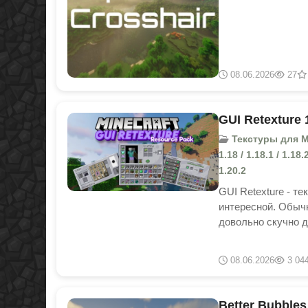
08.06.2026
27
GUI Retexture 
Текстуры для Mi
1.18 / 1.18.1 / 1.18.2
1.20.2
GUI Retexture - те
интересной. Обычн
довольно скучно дл
08.06.2026
3 04
Better Bubbles