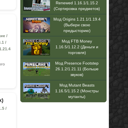
Renewed 1.16.1/1.15.2
(Сортировка предметов)
Мод Origins 1.21.1/1.19.4
(Выбери свою
предысторию)
ие /
Мод FTB Money
.1 /
1.16.5/1.12.2 (Деньги и
 1.21.4
торговля)
Мод Presence Footstep
ого
26.1.2/1.21.11 (Больше
звуков)
Мод Mutant Beasts
1.16.5/1.15.2 (Монстры
мутанты)
x)
.5 /