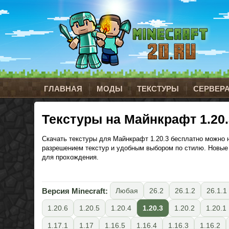
ГЛАВНАЯ
МОДЫ
ТЕКСТУРЫ
СЕРВЕР
Текстуры на Майнкрафт 1.20.
Скачать текстуры для Майнкрафт 1.20.3 бесплатно можно на
разрешением текстур и удобным выбором по стилю. Новые 
для прохождения.
Версия Minecraft:
Любая
26.2
26.1.2
26.1.1
1.20.6
1.20.5
1.20.4
1.20.3
1.20.2
1.20.1
1.17.1
1.17
1.16.5
1.16.4
1.16.3
1.16.2