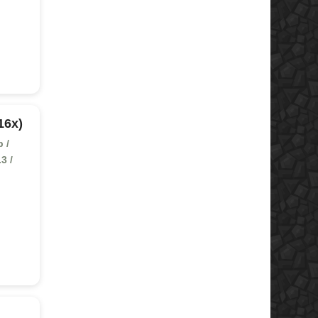
16x)
 /
.3 /