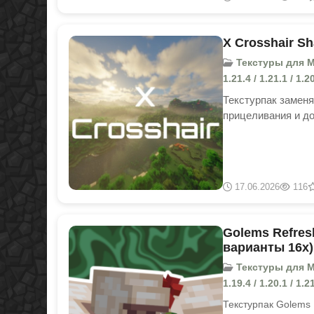
X Crosshair Sh
Текстуры для Mine
1.21.4 / 1.21.1 / 1.
Текстурпак заменя
прицеливания и д
17.06.2026
116
Golems Refresh
варианты 16x)
Текстуры для Min
1.19.4 / 1.20.1 / 1.21
Текстурпак Golems