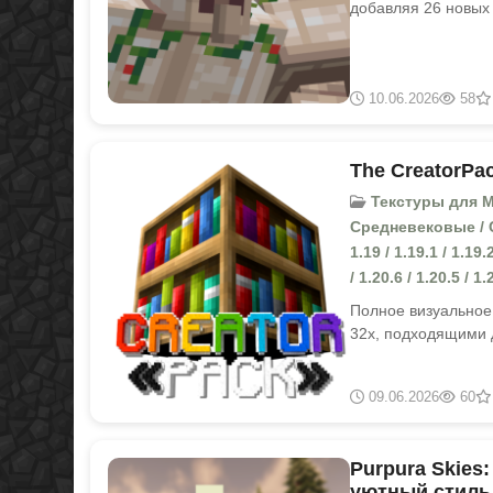
добавляя 26 новых
10.06.2026
58
The CreatorPac
Текстуры для Mine
Средневековые / Стан
1.19 / 1.19.1 / 1.19.2
/ 1.20.6 / 1.20.5 / 1.
Полное визуальное
32x, подходящими 
09.06.2026
60
Purpura Skies:
уютный стиль 