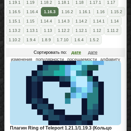
1.19.1
1.19
1.18.2
1.18.1
1.18
1.17.1
1.17
1.16.5
1.16.4
1.16.3
1.16.2
1.16.1
1.16
1.15.2
1.15.1
1.15
1.14.4
1.14.3
1.14.2
1.14.1
1.14
1.13.2
1.13.1
1.13
1.12.2
1.12.1
1.12
1.11.2
1.10.2
1.9.4
1.8.9
1.7.10
1.6.4
1.5.2
Сортировать по:
дате
дате
изменения
популярности
посещаемости
алфавиту
Плагин Ring of Teleport 1.21.1/1.19.3 (Кольцо