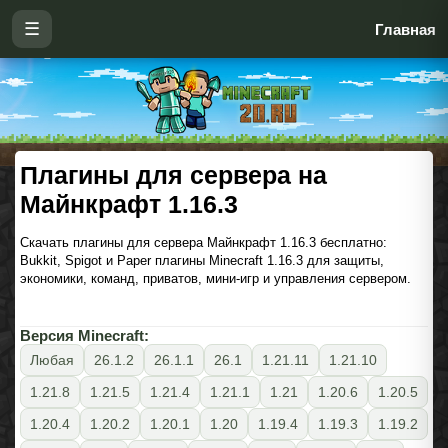
☰
Главная
Плагины для сервера на
Майнкрафт 1.16.3
Скачать плагины для сервера Майнкрафт 1.16.3 бесплатно:
Bukkit, Spigot и Paper плагины Minecraft 1.16.3 для защиты,
экономики, команд, приватов, мини-игр и управления сервером.
Версия Minecraft:
Любая
26.1.2
26.1.1
26.1
1.21.11
1.21.10
1.21.8
1.21.5
1.21.4
1.21.1
1.21
1.20.6
1.20.5
1.20.4
1.20.2
1.20.1
1.20
1.19.4
1.19.3
1.19.2