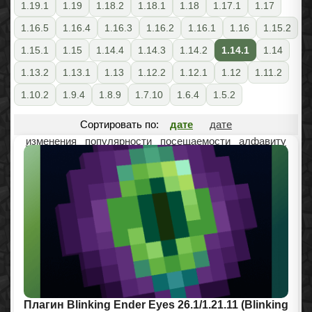
1.19.1
1.19
1.18.2
1.18.1
1.18
1.17.1
1.17
1.16.5
1.16.4
1.16.3
1.16.2
1.16.1
1.16
1.15.2
1.15.1
1.15
1.14.4
1.14.3
1.14.2
1.14.1
1.14
1.13.2
1.13.1
1.13
1.12.2
1.12.1
1.12
1.11.2
1.10.2
1.9.4
1.8.9
1.7.10
1.6.4
1.5.2
Сортировать по:
дате
дате
изменения
популярности
посещаемости
алфавиту
Плагин Blinking Ender Eyes 26.1/1.21.11 (Blinking