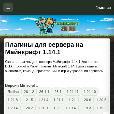
☰
Главная
Плагины для сервера на
Майнкрафт 1.14.1
Скачать плагины для сервера Майнкрафт 1.14.1 бесплатно:
Bukkit, Spigot и Paper плагины Minecraft 1.14.1 для защиты,
экономики, команд, приватов, мини-игр и управления сервером.
Версия Minecraft:
Любая
26.1.2
26.1.1
26.1
1.21.11
1.21.10
1.21.8
1.21.5
1.21.4
1.21.1
1.21
1.20.6
1.20.5
1.20.4
1.20.2
1.20.1
1.20
1.19.4
1.19.3
1.19.2