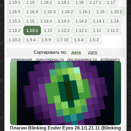
1.19.1
1.19
1.18.2
1.18.1
1.18
1.17.1
1.17
1.16.5
1.16.4
1.16.3
1.16.2
1.16.1
1.16
1.15.2
1.15.1
1.15
1.14.4
1.14.3
1.14.2
1.14.1
1.14
1.13.2
1.13.1
1.13
1.12.2
1.12.1
1.12
1.11.2
1.10.2
1.9.4
1.8.9
1.7.10
1.6.4
1.5.2
Сортировать по:
дате
дате
изменения
популярности
посещаемости
алфавиту
Плагин Blinking Ender Eyes 26.1/1.21.11 (Blinking