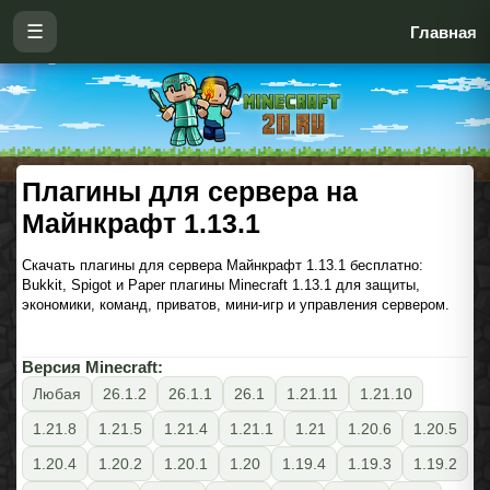
☰
Главная
Плагины для сервера на
Майнкрафт 1.13.1
Скачать плагины для сервера Майнкрафт 1.13.1 бесплатно:
Bukkit, Spigot и Paper плагины Minecraft 1.13.1 для защиты,
экономики, команд, приватов, мини-игр и управления сервером.
Версия Minecraft:
Любая
26.1.2
26.1.1
26.1
1.21.11
1.21.10
1.21.8
1.21.5
1.21.4
1.21.1
1.21
1.20.6
1.20.5
1.20.4
1.20.2
1.20.1
1.20
1.19.4
1.19.3
1.19.2