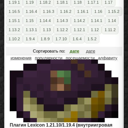
1.19.1
1.19
1.18.2
1.18.1
1.18
1.17.1
1.17
1.16.5
1.16.4
1.16.3
1.16.2
1.16.1
1.16
1.15.2
1.15.1
1.15
1.14.4
1.14.3
1.14.2
1.14.1
1.14
1.13.2
1.13.1
1.13
1.12.2
1.12.1
1.12
1.11.2
1.10.2
1.9.4
1.8.9
1.7.10
1.6.4
1.5.2
Сортировать по:
дате
дате
изменения
популярности
посещаемости
алфавиту
Плагин Lexicon 1.21.10/1.19.4 (внутриигровая