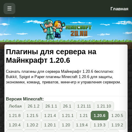
☰
Главная
Плагины для сервера на
Майнкрафт 1.20.6
Скачать плагины для сервера Майнкрафт 1.20.6 бесплатно:
Bukkit, Spigot и Paper плагины Minecraft 1.20.6 для защиты,
экономики, команд, приватов, мини-игр и управления сервером.
Версия Minecraft:
Любая
26.1.2
26.1.1
26.1
1.21.11
1.21.10
1.21.8
1.21.5
1.21.4
1.21.1
1.21
1.20.6
1.20.5
1.20.4
1.20.2
1.20.1
1.20
1.19.4
1.19.3
1.19.2